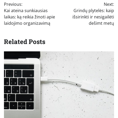
Previous:
Next:
tarp
Kai ateina sunkiausias
Grindų plytelės: kaip
įrašų
laikas: ką reikia žinoti apie
išsirinkti ir nesigailėti
laidojimo organizavimą
dešimt metų
Related Posts