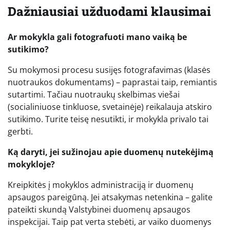
Dažniausiai užduodami klausimai
Ar mokykla gali fotografuoti mano vaiką be
sutikimo?
Su mokymosi procesu susijęs fotografavimas (klasės
nuotraukos dokumentams) – paprastai taip, remiantis
sutartimi. Tačiau nuotraukų skelbimas viešai
(socialiniuose tinkluose, svetainėje) reikalauja atskiro
sutikimo. Turite teisę nesutikti, ir mokykla privalo tai
gerbti.
Ką daryti, jei sužinojau apie duomenų nutekėjimą
mokykloje?
Kreipkitės į mokyklos administraciją ir duomenų
apsaugos pareigūną. Jei atsakymas netenkina – galite
pateikti skundą Valstybinei duomenų apsaugos
inspekcijai. Taip pat verta stebėti, ar vaiko duomenys