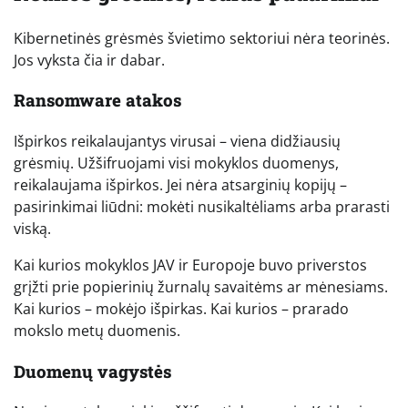
Kibernetinės grėsmės švietimo sektoriui nėra teorinės.
Jos vyksta čia ir dabar.
Ransomware atakos
Išpirkos reikalaujantys virusai – viena didžiausių
grėsmių. Užšifruojami visi mokyklos duomenys,
reikalaujama išpirkos. Jei nėra atsarginių kopijų –
pasirinkimai liūdni: mokėti nusikaltėliams arba prarasti
viską.
Kai kurios mokyklos JAV ir Europoje buvo priverstos
grįžti prie popierinių žurnalų savaitėms ar mėnesiams.
Kai kurios – mokėjo išpirkas. Kai kurios – prarado
mokslo metų duomenis.
Duomenų vagystės