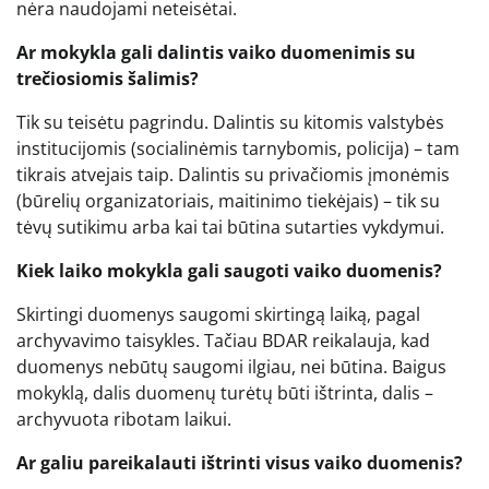
nėra naudojami neteisėtai.
Ar mokykla gali dalintis vaiko duomenimis su
trečiosiomis šalimis?
Tik su teisėtu pagrindu. Dalintis su kitomis valstybės
institucijomis (socialinėmis tarnybomis, policija) – tam
tikrais atvejais taip. Dalintis su privačiomis įmonėmis
(būrelių organizatoriais, maitinimo tiekėjais) – tik su
tėvų sutikimu arba kai tai būtina sutarties vykdymui.
Kiek laiko mokykla gali saugoti vaiko duomenis?
Skirtingi duomenys saugomi skirtingą laiką, pagal
archyvavimo taisykles. Tačiau BDAR reikalauja, kad
duomenys nebūtų saugomi ilgiau, nei būtina. Baigus
mokyklą, dalis duomenų turėtų būti ištrinta, dalis –
archyvuota ribotam laikui.
Ar galiu pareikalauti ištrinti visus vaiko duomenis?