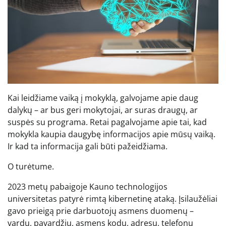
Kai leidžiame vaiką į mokyklą, galvojame apie daug
dalykų – ar bus geri mokytojai, ar suras draugų, ar
suspės su programa. Retai pagalvojame apie tai, kad
mokykla kaupia daugybę informacijos apie mūsų vaiką.
Ir kad ta informacija gali būti pažeidžiama.
O turėtume.
2023 metų pabaigoje Kauno technologijos
universitetas patyrė rimtą kibernetinę ataką. Įsilaužėliai
gavo prieigą prie darbuotojų asmens duomenų –
vardų, pavardžių, asmens kodų, adresų, telefonų