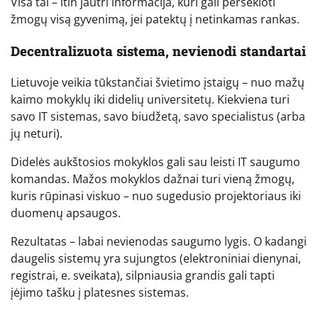
Visa tai – itin jautri informacija, kuri gali persekioti
žmogų visą gyvenimą, jei patektų į netinkamas rankas.
Decentralizuota sistema, nevienodi standartai
Lietuvoje veikia tūkstančiai švietimo įstaigų – nuo mažų
kaimo mokyklų iki didelių universitetų. Kiekviena turi
savo IT sistemas, savo biudžetą, savo specialistus (arba
jų neturi).
Didelės aukštosios mokyklos gali sau leisti IT saugumo
komandas. Mažos mokyklos dažnai turi vieną žmogų,
kuris rūpinasi viskuo – nuo sugedusio projektoriaus iki
duomenų apsaugos.
Rezultatas – labai nevienodas saugumo lygis. O kadangi
daugelis sistemų yra sujungtos (elektroniniai dienynai,
registrai, e. sveikata), silpniausia grandis gali tapti
įėjimo tašku į platesnes sistemas.