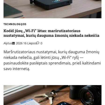
TECHNOLOGIJOS
Kodėl jūsų „Wi‑Fi“ lėtas: maršrutizatoriaus
nustatymai, kurių dauguma žmonių niekada nekeičia
Alytus
2026 16 Liepos
0
Maršrutizatoriaus nustatymai, kurių dauguma žmonių
niekada neliečia, gali lėtinti jūsų „Wi‑Fi“ ryšį —
pasinaudokite paslėptais sprendimais, prieš kaltindami
savo internetą.