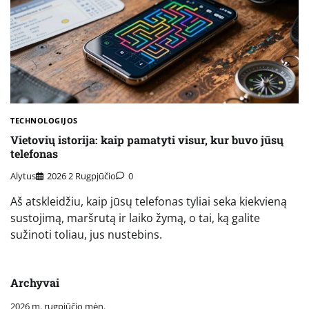
TECHNOLOGIJOS
Vietovių istorija: kaip pamatyti visur, kur buvo jūsų
telefonas
Alytus
2026 2 Rugpjūčio
0
Aš atskleidžiu, kaip jūsų telefonas tyliai seka kiekvieną
sustojimą, maršrutą ir laiko žymą, o tai, ką galite
sužinoti toliau, jus nustebins.
Archyvai
2026 m. rugpjūčio mėn.