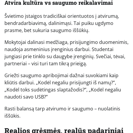
Atvira kultūra vs saugumo reikalavimai
Švietimo įstaigos tradiciškai orientuotos į atvirumą,
bendradarbiavimą, dalinimąsi. Tai puiku ugdymo
prasme, bet sukuria saugumo iššūkių.
Mokytojai dalinasi medžiaga, prisijungimo duomenimis,
naudoja asmeninius įrenginius darbui. Studentai
jungiasi prie tinklo su daugybe įrenginių. Svečiai, tėvai,
partneriai – visi turi tam tikrą prieigą.
Griežti saugumo apribojimai dažnai suvokiami kaip
kliūtis darbui. „Kodėl negaliu prisijungti iš namų?”,
„Kodėl toks sudėtingas slaptažodis?”, „Kodėl negaliu
naudoti savo USB?”
Rasti balansą tarp atvirumo ir saugumo – nuolatinis
iššūkis.
Realios grėsmės, realūs padariniai