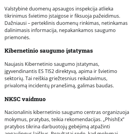
Valstybinė duomenų apsaugos inspekcija atlieka
tikrinimus švietimo įstaigose ir fiksuoja pažeidimus.
Dažniausi – perteklinis duomenų rinkimas, netinkamas
dalinimasis informacija, nepakankamos saugumo
priemonės.
Kibernetinio saugumo įstatymas
Naujasis Kibernetinio saugumo įstatymas,
įgyvendinantis ES TIS2 direktyvą, apima ir švietimo
sektorių. Tai reiškia griežtesnius reikalavimus,
privalomą incidentų pranešimą, galimas baudas.
NKSC vaidmuo
Nacionalinis kibernetinio saugumo centras organizuoja
mokymus, pratybas, teikia rekomendacijas. „PhishEx”
pratybos tikrina darbuotojų gebėjimą atpažinti
apgaulingus laiškus. Rezultatai rodo, kad mokymai