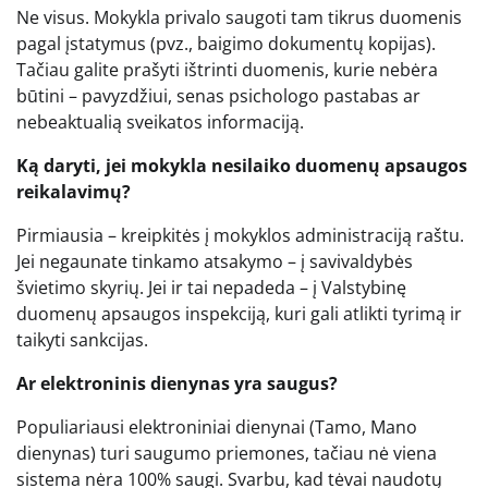
Ne visus. Mokykla privalo saugoti tam tikrus duomenis
pagal įstatymus (pvz., baigimo dokumentų kopijas).
Tačiau galite prašyti ištrinti duomenis, kurie nebėra
būtini – pavyzdžiui, senas psichologo pastabas ar
nebeaktualią sveikatos informaciją.
Ką daryti, jei mokykla nesilaiko duomenų apsaugos
reikalavimų?
Pirmiausia – kreipkitės į mokyklos administraciją raštu.
Jei negaunate tinkamo atsakymo – į savivaldybės
švietimo skyrių. Jei ir tai nepadeda – į Valstybinę
duomenų apsaugos inspekciją, kuri gali atlikti tyrimą ir
taikyti sankcijas.
Ar elektroninis dienynas yra saugus?
Populiariausi elektroniniai dienynai (Tamo, Mano
dienynas) turi saugumo priemones, tačiau nė viena
sistema nėra 100% saugi. Svarbu, kad tėvai naudotų