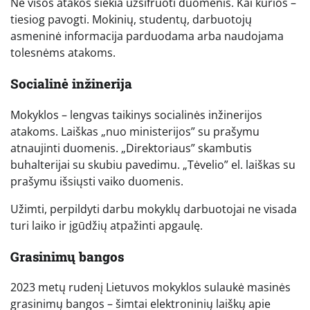
Ne visos atakos siekia užšifruoti duomenis. Kai kurios –
tiesiog pavogti. Mokinių, studentų, darbuotojų
asmeninė informacija parduodama arba naudojama
tolesnėms atakoms.
Socialinė inžinerija
Mokyklos – lengvas taikinys socialinės inžinerijos
atakoms. Laiškas „nuo ministerijos” su prašymu
atnaujinti duomenis. „Direktoriaus” skambutis
buhalterijai su skubiu pavedimu. „Tėvelio” el. laiškas su
prašymu išsiųsti vaiko duomenis.
Užimti, perpildyti darbu mokyklų darbuotojai ne visada
turi laiko ir įgūdžių atpažinti apgaulę.
Grasinimų bangos
2023 metų rudenį Lietuvos mokyklos sulaukė masinės
grasinimų bangos – šimtai elektroninių laiškų apie