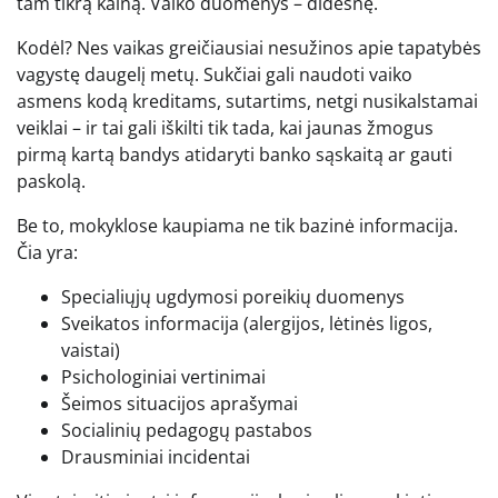
tam tikrą kainą. Vaiko duomenys – didesnę.
Kodėl? Nes vaikas greičiausiai nesužinos apie tapatybės
vagystę daugelį metų. Sukčiai gali naudoti vaiko
asmens kodą kreditams, sutartims, netgi nusikalstamai
veiklai – ir tai gali iškilti tik tada, kai jaunas žmogus
pirmą kartą bandys atidaryti banko sąskaitą ar gauti
paskolą.
Be to, mokyklose kaupiama ne tik bazinė informacija.
Čia yra:
Specialiųjų ugdymosi poreikių duomenys
Sveikatos informacija (alergijos, lėtinės ligos,
vaistai)
Psichologiniai vertinimai
Šeimos situacijos aprašymai
Socialinių pedagogų pastabos
Drausminiai incidentai