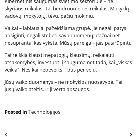
Kibernetinis saugumas švietimo sektoriuje – ne IT
skyriaus reikalas. Tai bendruomenės reikalas. Mokyklų
vadovų, mokytojų, tėvų, pačių mokinių.
Vaikai – labiausiai pažeidžiama grupė. Jie negali patys
apsiginti, negali stebėti savo duomenų, dažnai net
nesupranta, kas vyksta. Mūsų pareiga – jais pasirūpinti.
Tai reiškia klausti nepatogių klausimų, reikalauti
atsakomybės, investuoti į saugumą net tada, kai „viskas
veikia”. Nes kai nebeveiks – bus per vėlu.
Jūsų vaiko duomenys – ne mokyklos nuosavybė. Tai
jūsų vaiko ateitis. Ir ji verta apsaugos.
Posted in
Technologijos
Navigacija