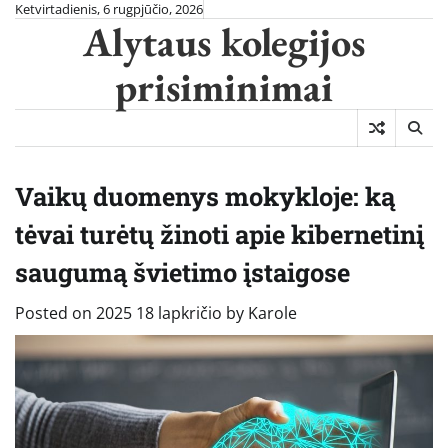
Skip
Ketvirtadienis, 6 rugpjūčio, 2026
Alytaus kolegijos
to
content
prisiminimai
Vaikų duomenys mokykloje: ką
tėvai turėtų žinoti apie kibernetinį
saugumą švietimo įstaigose
Posted on
2025 18 lapkričio
by
Karole