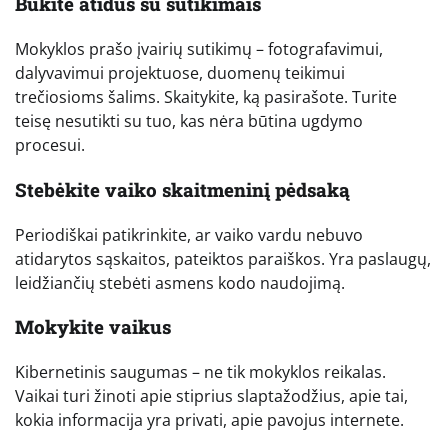
Būkite atidūs su sutikimais
Mokyklos prašo įvairių sutikimų – fotografavimui,
dalyvavimui projektuose, duomenų teikimui
trečiosioms šalims. Skaitykite, ką pasirašote. Turite
teisę nesutikti su tuo, kas nėra būtina ugdymo
procesui.
Stebėkite vaiko skaitmeninį pėdsaką
Periodiškai patikrinkite, ar vaiko vardu nebuvo
atidarytos sąskaitos, pateiktos paraiškos. Yra paslaugų,
leidžiančių stebėti asmens kodo naudojimą.
Mokykite vaikus
Kibernetinis saugumas – ne tik mokyklos reikalas.
Vaikai turi žinoti apie stiprius slaptažodžius, apie tai,
kokia informacija yra privati, apie pavojus internete.