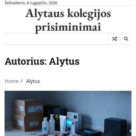
Skip
Šeštadienis, 8 rugpjūčio, 2026
Alytaus kolegijos
to
content
prisiminimai
Autorius:
Alytus
Home
Alytus