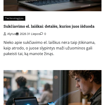
Technologijos
Sukčiavimo el. laiškai: detalės, kurios juos išduoda
Alytus
2026 31 Liepos
0
Nieko apie sukčiavimo el. laiškus nėra taip įtikinama,
kaip atrodo, o juose slypintys maži užuominos gali
pakeisti tai, ką manote žinąs.