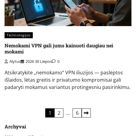
Technologijos
Nemokami VPN gali jums kainuoti daugiau nei
mokami
Alytus
2026 30 Liepos
0
Atsikratykite „nemokamo“ VPN iliuzijos — paslėptos
išlaidos, lėtas greitis ir privatumo kompromisai gali
padaryti mokamus variantus protingesniu pasirinkimu.
Įrašų
1
2
…
6
puslapiavimas
Archyvai