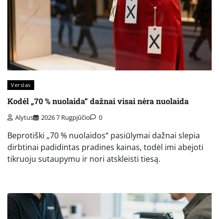
Verslas
Kodėl „70 % nuolaida“ dažnai visai nėra nuolaida
Alytus
2026 7 Rugpjūčio
0
Beprotiški „70 % nuolaidos“ pasiūlymai dažnai slepia
dirbtinai padidintas pradines kainas, todėl imi abejoti
tikruoju sutaupymu ir nori atskleisti tiesą.