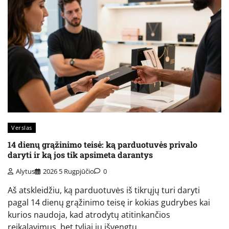
Verslas
14 dienų grąžinimo teisė: ką parduotuvės privalo
daryti ir ką jos tik apsimeta darantys
Alytus
2026 5 Rugpjūčio
0
Aš atskleidžiu, ką parduotuvės iš tikrųjų turi daryti
pagal 14 dienų grąžinimo teisę ir kokias gudrybes kai
kurios naudoja, kad atrodytų atitinkančios
reikalavimus, bet tyliai jų išvengtų.