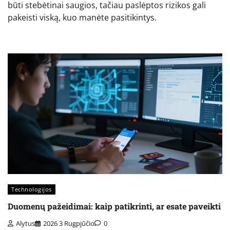
būti stebėtinai saugios, tačiau paslėptos rizikos gali
pakeisti viską, kuo manėte pasitikintys.
Technologijos
Duomenų pažeidimai: kaip patikrinti, ar esate paveikti
Alytus
2026 3 Rugpjūčio
0