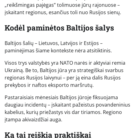
„reikšmingas pajėgas” tolimuose jūrų rajonuose –
įskaitant regionus, esančius toli nuo Rusijos sienų.
Kodėl paminėtos Baltijos šalys
Baltijos šalių – Lietuvos, Latvijos ir Estijos –
paminėjimas šiame kontekste nėra atsitiktinis.
Visos trys valstybės yra NATO narės ir aktyviai remia
Ukrainą. Be to, Baltijos jūra yra strategiškai svarbus
regionas Rusijos laivynui – per ją eina dalis Rusijos
prekybos ir naftos eksporto maršrutų.
Pastaraisiais mėnesiais Baltijos jūroje fiksuojama
daugiau incidentų – įskaitant pažeistus povandeninius
kabelius, kurių priežastys vis dar tiriamos. Regiono
įtampa akivaizdžiai auga.
Ką tai reiškia praktiškai