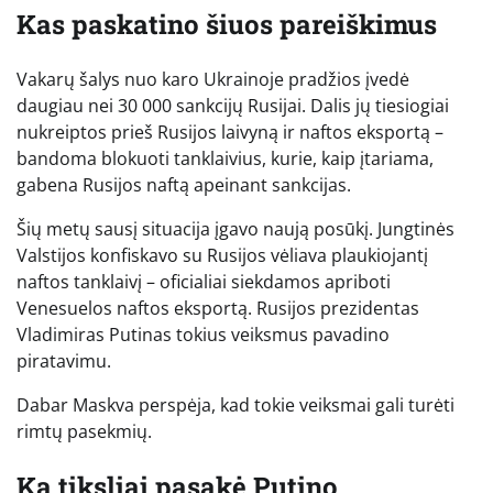
Kas paskatino šiuos pareiškimus
Vakarų šalys nuo karo Ukrainoje pradžios įvedė
daugiau nei 30 000 sankcijų Rusijai. Dalis jų tiesiogiai
nukreiptos prieš Rusijos laivyną ir naftos eksportą –
bandoma blokuoti tanklaivius, kurie, kaip įtariama,
gabena Rusijos naftą apeinant sankcijas.
Šių metų sausį situacija įgavo naują posūkį. Jungtinės
Valstijos konfiskavo su Rusijos vėliava plaukiojantį
naftos tanklaivį – oficialiai siekdamos apriboti
Venesuelos naftos eksportą. Rusijos prezidentas
Vladimiras Putinas tokius veiksmus pavadino
piratavimu.
Dabar Maskva perspėja, kad tokie veiksmai gali turėti
rimtų pasekmių.
Ką tiksliai pasakė Putino