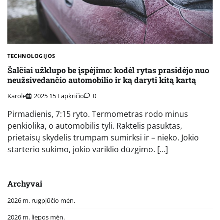
TECHNOLOGIJOS
Šalčiai užklupo be įspėjimo: kodėl rytas prasidėjo nuo
neužsivedančio automobilio ir ką daryti kitą kartą
Karole
2025 15 Lapkričio
0
Pirmadienis, 7:15 ryto. Termometras rodo minus
penkiolika, o automobilis tyli. Raktelis pasuktas,
prietaisų skydelis trumpam sumirksi ir – nieko. Jokio
starterio sukimo, jokio variklio dūzgimo. […]
Archyvai
2026 m. rugpjūčio mėn.
2026 m. liepos mėn.