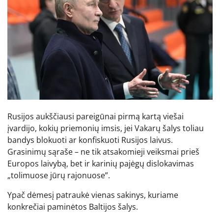
Rusijos aukščiausi pareigūnai pirmą kartą viešai
įvardijo, kokių priemonių imsis, jei Vakarų šalys toliau
bandys blokuoti ar konfiskuoti Rusijos laivus.
Grasinimų sąraše – ne tik atsakomieji veiksmai prieš
Europos laivybą, bet ir karinių pajėgų dislokavimas
„tolimuose jūrų rajonuose”.
Ypač dėmesį patraukė vienas sakinys, kuriame
konkrečiai paminėtos Baltijos šalys.