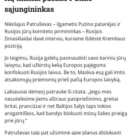
sąjungininkas
Nikolajus Patruševas – ilgametis Putino patarėjas ir
Rusijos jūrų komiteto pirmininkas – Rusijos
žiniasklaidai davė interviu, kuriame išdėstė Kremliaus
poziciją.
Jo teigimu, Rusija galėtų pasinaudoti savo kariniu jūrų
laivynu, kad užkirstų kelią Europos pajėgoms
konfiskuoti Rusijos laivus. Be to, Maskva esą gali imtis
atsakomųjų priemonių prieš pačią Europos laivybą.
Labiausiai dėmesį patraukė ši citata: „Jeigu mes
nesuteiksime jiems aštraus pasipriešinimo, greitai
britai, prancūzai ir net Baltijos šalys taps tokios
arogantiškos, kad bandys blokuoti mūsų šalies prieigą
prie jūrų.”
Patruševas taip pat užsiminė apie planus dislokuoti