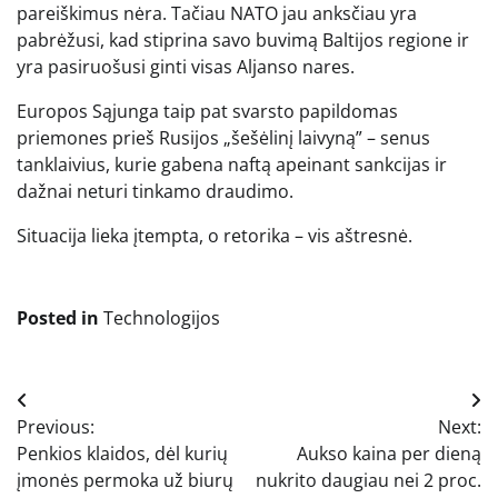
pareiškimus nėra. Tačiau NATO jau anksčiau yra
pabrėžusi, kad stiprina savo buvimą Baltijos regione ir
yra pasiruošusi ginti visas Aljanso nares.
Europos Sąjunga taip pat svarsto papildomas
priemones prieš Rusijos „šešėlinį laivyną” – senus
tanklaivius, kurie gabena naftą apeinant sankcijas ir
dažnai neturi tinkamo draudimo.
Situacija lieka įtempta, o retorika – vis aštresnė.
Posted in
Technologijos
Navigacija
Previous:
Next:
tarp
Penkios klaidos, dėl kurių
Aukso kaina per dieną
įrašų
įmonės permoka už biurų
nukrito daugiau nei 2 proc.