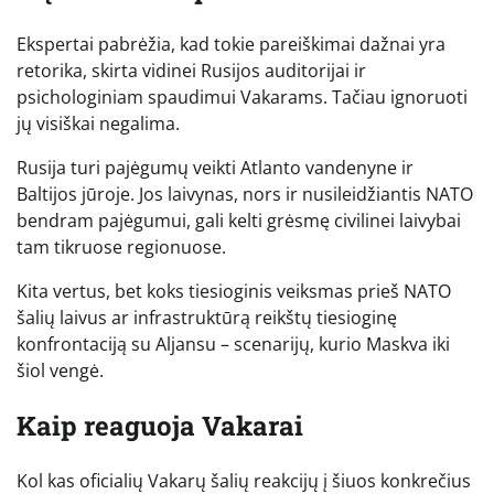
Ekspertai pabrėžia, kad tokie pareiškimai dažnai yra
retorika, skirta vidinei Rusijos auditorijai ir
psichologiniam spaudimui Vakarams. Tačiau ignoruoti
jų visiškai negalima.
Rusija turi pajėgumų veikti Atlanto vandenyne ir
Baltijos jūroje. Jos laivynas, nors ir nusileidžiantis NATO
bendram pajėgumui, gali kelti grėsmę civilinei laivybai
tam tikruose regionuose.
Kita vertus, bet koks tiesioginis veiksmas prieš NATO
šalių laivus ar infrastruktūrą reikštų tiesioginę
konfrontaciją su Aljansu – scenarijų, kurio Maskva iki
šiol vengė.
Kaip reaguoja Vakarai
Kol kas oficialių Vakarų šalių reakcijų į šiuos konkrečius