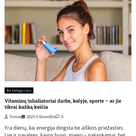
Be kategorijos
Vitaminų inhaliatoriai darbe, kelyje, sporte – ar jie
tikrai kažką keičia
Tomas
2025 5 Gruodžio
0
Yra dienų, kai energija dingsta be aiškios priežasties.
Lyg ir pavalgęs, kavos buvo, miego – pakankamai, bet