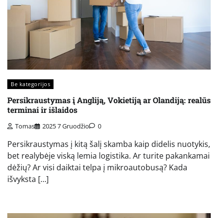
Be kategorijos
Persikraustymas į Angliją, Vokietiją ar Olandiją: realūs
terminai ir išlaidos
Tomas
2025 7 Gruodžio
0
Persikraustymas į kitą šalį skamba kaip didelis nuotykis,
bet realybėje viską lemia logistika. Ar turite pakankamai
dėžių? Ar visi daiktai telpa į mikroautobusą? Kada
išvyksta […]