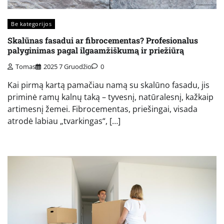
Be kategorijos
Skalūnas fasadui ar fibrocementas? Profesionalus
palyginimas pagal ilgaamžiškumą ir priežiūrą
Tomas
2025 7 Gruodžio
0
Kai pirmą kartą pamačiau namą su skalūno fasadu, jis
priminė ramų kalnų taką – tyvesnį, natūralesnį, kažkaip
artimesnį žemei. Fibrocementas, priešingai, visada
atrodė labiau „tvarkingas“, […]