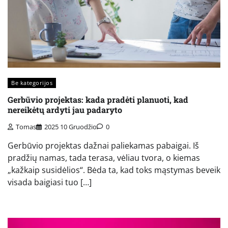
Be kategorijos
Gerbūvio projektas: kada pradėti planuoti, kad
nereikėtų ardyti jau padaryto
Tomas
2025 10 Gruodžio
0
Gerbūvio projektas dažnai paliekamas pabaigai. Iš
pradžių namas, tada terasa, vėliau tvora, o kiemas
„kažkaip susidėlios“. Bėda ta, kad toks mąstymas beveik
visada baigiasi tuo […]