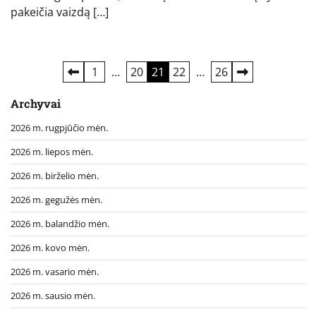
pakeičia vaizdą […]
Įrašų
1
…
20
21
22
…
26
puslapiavimas
Archyvai
2026 m. rugpjūčio mėn.
2026 m. liepos mėn.
2026 m. birželio mėn.
2026 m. gegužės mėn.
2026 m. balandžio mėn.
2026 m. kovo mėn.
2026 m. vasario mėn.
2026 m. sausio mėn.