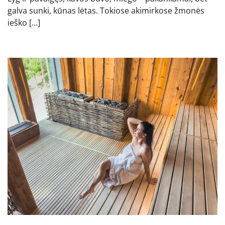
galva sunki, kūnas lėtas. Tokiose akimirkose žmonės
ieško […]