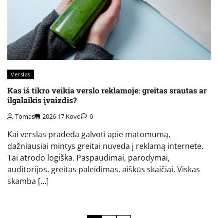
Verslas
Kas iš tikro veikia verslo reklamoje: greitas srautas ar
ilgalaikis įvaizdis?
Tomas
2026 17 Kovo
0
Kai verslas pradeda galvoti apie matomumą,
dažniausiai mintys greitai nuveda į reklamą internete.
Tai atrodo logiška. Paspaudimai, parodymai,
auditorijos, greitas paleidimas, aiškūs skaičiai. Viskas
skamba […]