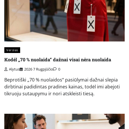
Verslas
Kodėl „70 % nuolaida“ dažnai visai nėra nuolaida
Alytus
2026 7 Rugpjūčio
0
Beprotiški „70 % nuolaidos“ pasiūlymai dažnai slepia
dirbtinai padidintas pradines kainas, todėl imi abejoti
tikruoju sutaupymu ir nori atskleisti tiesą.