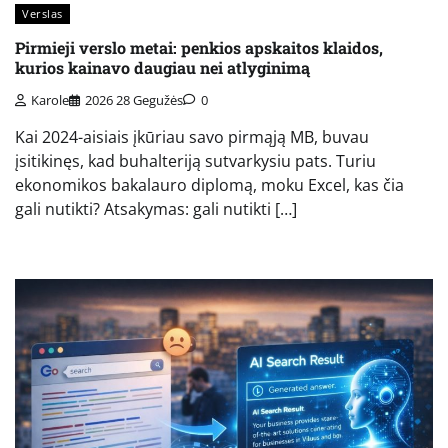
Verslas
Pirmieji verslo metai: penkios apskaitos klaidos,
kurios kainavo daugiau nei atlyginimą
Karole
2026 28 Gegužės
0
Kai 2024-aisiais įkūriau savo pirmąją MB, buvau
įsitikinęs, kad buhalteriją sutvarkysiu pats. Turiu
ekonomikos bakalauro diplomą, moku Excel, kas čia
gali nutikti? Atsakymas: gali nutikti […]