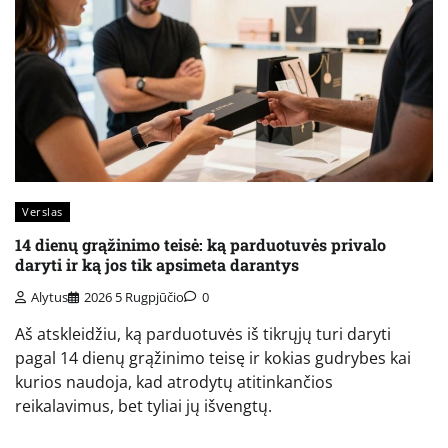
Verslas
14 dienų grąžinimo teisė: ką parduotuvės privalo
daryti ir ką jos tik apsimeta darantys
Alytus
2026 5 Rugpjūčio
0
Aš atskleidžiu, ką parduotuvės iš tikrųjų turi daryti
pagal 14 dienų grąžinimo teisę ir kokias gudrybes kai
kurios naudoja, kad atrodytų atitinkančios
reikalavimus, bet tyliai jų išvengtų.