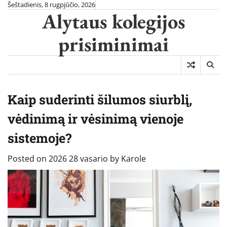
Skip
Šeštadienis, 8 rugpjūčio, 2026
Alytaus kolegijos
to
content
prisiminimai
Kaip suderinti šilumos siurblį,
vėdinimą ir vėsinimą vienoje
sistemoje?
Posted on
2026 28 vasario
by
Karole