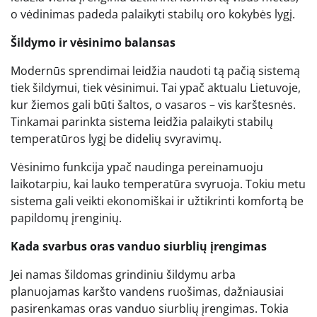
o vėdinimas padeda palaikyti stabilų oro kokybės lygį.
Šildymo ir vėsinimo balansas
Modernūs sprendimai leidžia naudoti tą pačią sistemą
tiek šildymui, tiek vėsinimui. Tai ypač aktualu Lietuvoje,
kur žiemos gali būti šaltos, o vasaros – vis karštesnės.
Tinkamai parinkta sistema leidžia palaikyti stabilų
temperatūros lygį be didelių svyravimų.
Vėsinimo funkcija ypač naudinga pereinamuoju
laikotarpiu, kai lauko temperatūra svyruoja. Tokiu metu
sistema gali veikti ekonomiškai ir užtikrinti komfortą be
papildomų įrenginių.
Kada svarbus oras vanduo siurblių įrengimas
Jei namas šildomas grindiniu šildymu arba
planuojamas karšto vandens ruošimas, dažniausiai
pasirenkamas oras vanduo siurblių įrengimas. Tokia