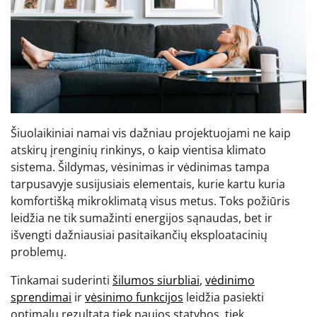
Šiuolaikiniai namai vis dažniau projektuojami ne kaip
atskirų įrenginių rinkinys, o kaip vientisa klimato
sistema. Šildymas, vėsinimas ir vėdinimas tampa
tarpusavyje susijusiais elementais, kurie kartu kuria
komfortišką mikroklimatą visus metus. Toks požiūris
leidžia ne tik sumažinti energijos sąnaudas, bet ir
išvengti dažniausiai pasitaikančių eksploatacinių
problemų.
Tinkamai suderinti
šilumos siurbliai
,
vėdinimo
sprendimai
ir
vėsinimo funkcijos
leidžia pasiekti
optimalų rezultatą tiek naujos statybos, tiek