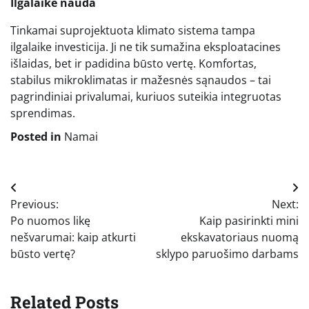
Ilgalaikė nauda
Tinkamai suprojektuota klimato sistema tampa
ilgalaike investicija. Ji ne tik sumažina eksploatacines
išlaidas, bet ir padidina būsto vertę. Komfortas,
stabilus mikroklimatas ir mažesnės sąnaudos – tai
pagrindiniai privalumai, kuriuos suteikia integruotas
sprendimas.
Posted in
Namai
Navigacija
Previous:
Next:
tarp
Po nuomos likę
Kaip pasirinkti mini
įrašų
nešvarumai: kaip atkurti
ekskavatoriaus nuomą
būsto vertę?
sklypo paruošimo darbams
Related Posts