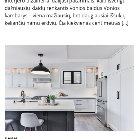
Interjero dizaineriai dalijasi patarimais, kaip išvengti
dažniausių klaidų renkantis vonios baldus Vonios
kambarys – viena mažiausių, bet daugiausiai iššūkių
keliančių namų erdvių. Čia kiekvienas centimetras […]
NAMAI