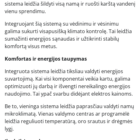
sistema leidžia šildyti visą namą ir ruošti karštą vandenį
vienu sprendimu.
Integruojant šią sistemą su vėdinimu ir vėsinimu
galima sukurti visapusišką klimato kontrolę. Tai leidžia
sumažinti energijos sąnaudas ir užtikrinti stabilų
komfortą visus metus.
Komfortas ir energijos taupymas
Integruota sistema leidžia tiksliau valdyti energijos
suvartojimą. Kai visi komponentai veikia kartu, galima
optimizuoti jų darbą ir išvengti nereikalingo energijos
naudojimo. Tai ypač svarbu didėjant elektros kainoms.
Be to, vieninga sistema leidžia paprasčiau valdyti namų
mikroklimatą. Vienas valdymo centras ar programėlė
leidžia reguliuoti temperatūrą, oro srautus ir drėgmės
lygį.