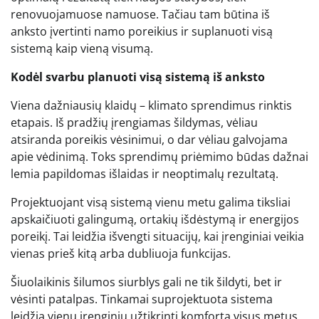
renovuojamuose namuose. Tačiau tam būtina iš
anksto įvertinti namo poreikius ir suplanuoti visą
sistemą kaip vieną visumą.
Kodėl svarbu planuoti visą sistemą iš anksto
Viena dažniausių klaidų – klimato sprendimus rinktis
etapais. Iš pradžių įrengiamas šildymas, vėliau
atsiranda poreikis vėsinimui, o dar vėliau galvojama
apie vėdinimą. Toks sprendimų priėmimo būdas dažnai
lemia papildomas išlaidas ir neoptimalų rezultatą.
Projektuojant visą sistemą vienu metu galima tiksliai
apskaičiuoti galingumą, ortakių išdėstymą ir energijos
poreikį. Tai leidžia išvengti situacijų, kai įrenginiai veikia
vienas prieš kitą arba dubliuoja funkcijas.
Šiuolaikinis šilumos siurblys gali ne tik šildyti, bet ir
vėsinti patalpas. Tinkamai suprojektuota sistema
leidžia vienu įrenginiu užtikrinti komfortą visus metus,