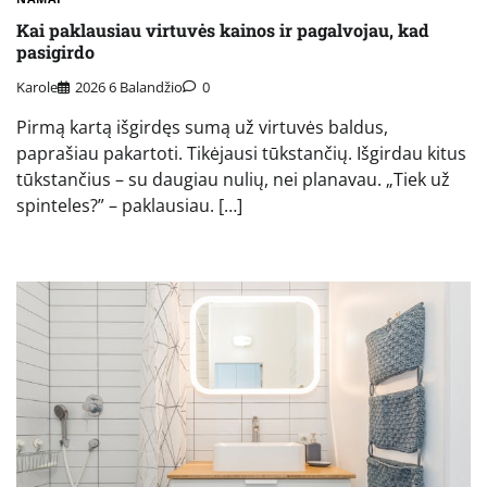
Kai paklausiau virtuvės kainos ir pagalvojau, kad
pasigirdo
Karole
2026 6 Balandžio
0
Pirmą kartą išgirdęs sumą už virtuvės baldus,
paprašiau pakartoti. Tikėjausi tūkstančių. Išgirdau kitus
tūkstančius – su daugiau nulių, nei planavau. „Tiek už
spinteles?” – paklausiau. […]