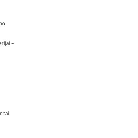
ūno
rijai –
 tai