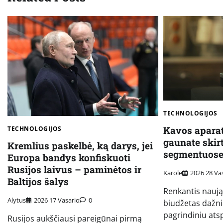
TECHNOLOGIJOS
Kavos aparat
TECHNOLOGIJOS
gaunate skir
Kremlius paskelbė, ką darys, jei
segmentuose
Europa bandys konfiskuoti
Rusijos laivus – paminėtos ir
Karole
2026 28 Va
Baltijos šalys
Renkantis naują
Alytus
2026 17 Vasario
0
biudžetas dažn
pagrindiniu atsp
Rusijos aukščiausi pareigūnai pirmą