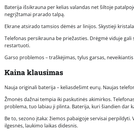
Baterija išsikrauna per kelias valandas net šiltoje patalpoje
negrįžtamai prarado talpą.
Ekrane atsirado tamsios dėmės ar linijos. Skystieji kristala
Telefonas persikrauna be priežasties. Drėgmė viduje gali
restartuoti.
Garso problemos – traškėjimas, tylus garsas, neveikianti
Kaina klausimas
Nauja originali baterija – keliasdešimt eurų. Naujas telef
Žmonės dažnai tempia iki paskutinės akimirkos. Telefonas
problema, tuo labiau ji plinta. Baterija, kuri šiandien dar k
Be to, sezono įtaka: žiemos pabaigoje servisai perpildyti. 
ilgesnės, laukimo laikas didesnis.