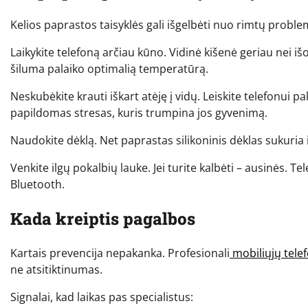
Kelios paprastos taisyklės gali išgelbėti nuo rimtų proble
Laikykite telefoną arčiau kūno. Vidinė kišenė geriau nei i
šiluma palaiko optimalią temperatūrą.
Neskubėkite krauti iškart atėję į vidų. Leiskite telefonui pa
papildomas stresas, kuris trumpina jos gyvenimą.
Naudokite dėklą. Net paprastas silikoninis dėklas sukuria 
Venkite ilgų pokalbių lauke. Jei turite kalbėti – ausinės. Tel
Bluetooth.
Kada kreiptis pagalbos
Kartais prevencija nepakanka. Profesionali
mobiliųjų telef
ne atsitiktinumas.
Signalai, kad laikas pas specialistus: