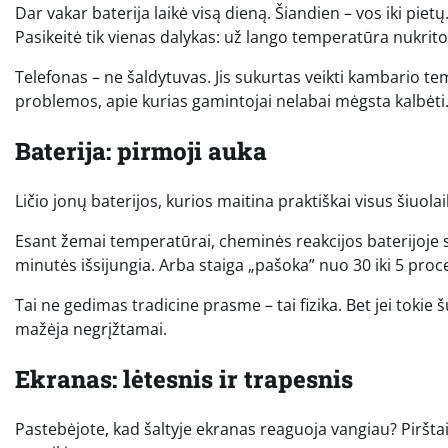
Dar vakar baterija laikė visą dieną. Šiandien – vos iki pie
Pasikeitė tik vienas dalykas: už lango temperatūra nukrit
Telefonas – ne šaldytuvas. Jis sukurtas veikti kambario 
problemos, apie kurias gamintojai nelabai mėgsta kalbėti
Baterija: pirmoji auka
Ličio jonų baterijos, kurios maitina praktiškai visus šiuola
Esant žemai temperatūrai, cheminės reakcijos baterijoje s
minutės išsijungia. Arba staiga „pašoka” nuo 30 iki 5 proce
Tai ne gedimas tradicine prasme – tai fizika. Bet jei tokie šuo
mažėja negrįžtamai.
Ekranas: lėtesnis ir trapesnis
Pastebėjote, kad šaltyje ekranas reaguoja vangiau? Pirštai