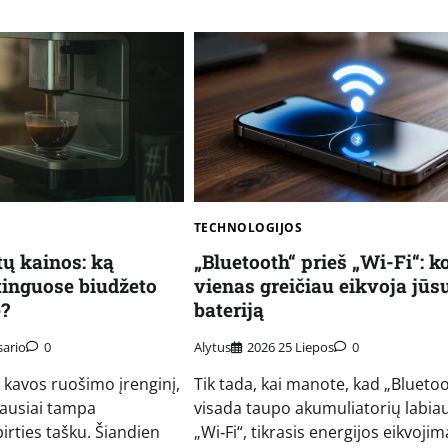
TECHNOLOGIJOS
ų kainos: ką
„Bluetooth“ prieš „Wi-Fi“: k
tinguose biudžeto
vienas greičiau eikvoja jūs
?
bateriją
sario
0
Alytus
2026 25 Liepos
0
 kavos ruošimo įrenginį,
Tik tada, kai manote, kad „Blueto
iausiai tampa
visada taupo akumuliatorių labiau
irties tašku. Šiandien
„Wi‑Fi“, tikrasis energijos eikvojim