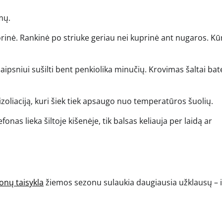
mų.
šorinė. Rankinė po striuke geriau nei kuprinė ant nugaros. K
laipsniui sušilti bent penkiolika minučių. Krovimas šaltai bate
izoliaciją, kuri šiek tiek apsaugo nuo temperatūros šuolių.
efonas lieka šiltoje kišenėje, tik balsas keliauja per laidą ar
onų taisykla
žiemos sezonu sulaukia daugiausia užklausų – ir