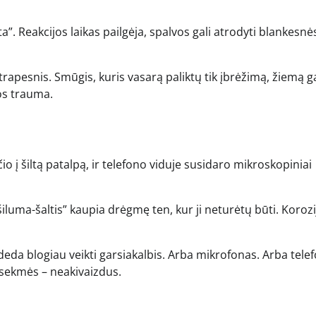
a”. Reakcijos laikas pailgėja, spalvos gali atrodyti blankesnės
trapesnis. Smūgis, kuris vasarą paliktų tik įbrėžimą, žiemą ga
os trauma.
o į šiltą patalpą, ir telefono viduje susidaro mikroskopiniai
-šiluma-šaltis” kaupia drėgmę ten, kur ji neturėtų būti. Korozi
deda blogiau veikti garsiakalbis. Arba mikrofonas. Arba tele
pasekmės – neakivaizdus.