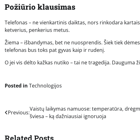
Požiūrio klausimas
Telefonas – ne vienkartinis daiktas, nors rinkodara kartais 
ketverius, penkerius metus.
Žiema – išbandymas, bet ne nuosprendis. Šiek tiek dėmes
telefonas bus toks pat gyvas kaip ir rudenį.
O jei vis dėlto kažkas nutiko – tai ne tragedija. Dauguma ž
Posted in
Technologijos
Navigacija
Vaistų laikymas namuose: temperatūra, drėgm
Previous:
šviesa – ką dažniausiai ignoruoja
tarp
įrašų
Related Posts