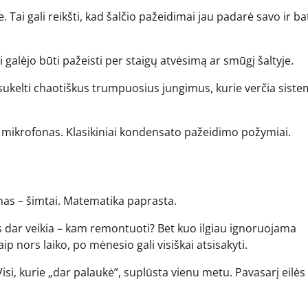
. Tai gali reikšti, kad šalčio pažeidimai jau padarė savo ir ba
i galėjo būti pažeisti per staigų atvėsimą ar smūgį šaltyje.
 sukelti chaotiškus trumpuosius jungimus, kurie verčia sist
s mikrofonas. Klasikiniai kondensato pažeidimo požymiai.
onas – šimtai. Matematika paprasta.
 dar veikia – kam remontuoti? Bet kuo ilgiau ignoruojama
aip nors laiko, po mėnesio gali visiškai atsisakyti.
Visi, kurie „dar palaukė”, suplūsta vienu metu. Pavasarį eilės