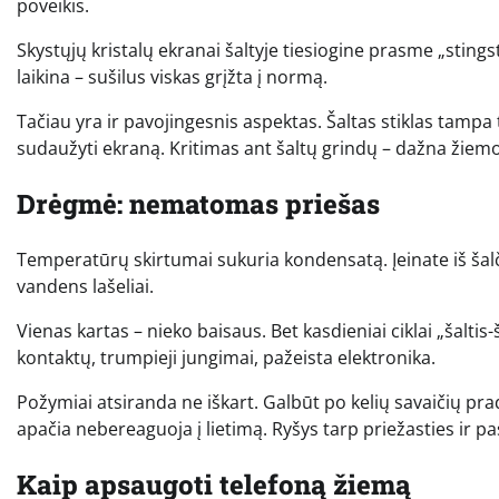
poveikis.
Skystųjų kristalų ekranai šaltyje tiesiogine prasme „stingst
laikina – sušilus viskas grįžta į normą.
Tačiau yra ir pavojingesnis aspektas. Šaltas stiklas tampa 
sudaužyti ekraną. Kritimas ant šaltų grindų – dažna žiem
Drėgmė: nematomas priešas
Temperatūrų skirtumai sukuria kondensatą. Įeinate iš šalči
vandens lašeliai.
Vienas kartas – nieko baisaus. Bet kasdieniai ciklai „šaltis
kontaktų, trumpieji jungimai, pažeista elektronika.
Požymiai atsiranda ne iškart. Galbūt po kelių savaičių pra
apačia nebereaguoja į lietimą. Ryšys tarp priežasties ir 
Kaip apsaugoti telefoną žiemą