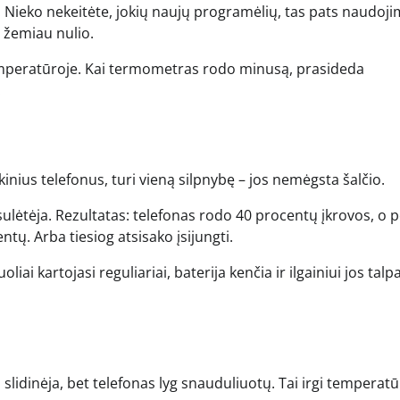
tų. Nieko nekeitėte, jokių naujų programėlių, tas pats naudoji
o žemiau nulio.
temperatūroje. Kai termometras rodo minusą, prasideda
.
ikinius telefonus, turi vieną silpnybę – jos nemėgsta šalčio.
ulėtėja. Rezultatas: telefonas rodo 40 procentų įkrovos, o 
ntų. Arba tiesiog atsisako įsijungti.
liai kartojasi reguliariai, baterija kenčia ir ilgainiui jos talp
 slidinėja, bet telefonas lyg snauduliuotų. Tai irgi temperat