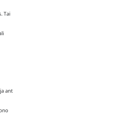
. Tai
li
ja ant
fono