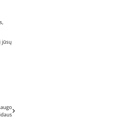
s,
 jūsų
saugo
idaus