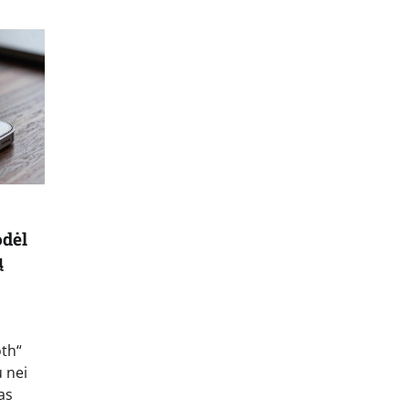
odėl
ų
oth“
 nei
as