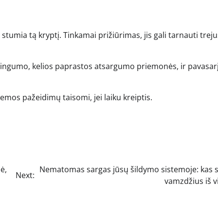
stumia tą kryptį. Tinkamai prižiūrimas, jis gali tarnauti treju
ingumo, kelios paprastos atsargumo priemonės, ir pavasarį
iemos pažeidimų taisomi, jei laiku kreiptis.
ė,
Nematomas sargas jūsų šildymo sistemoje: kas 
Next:
vamzdžius iš v