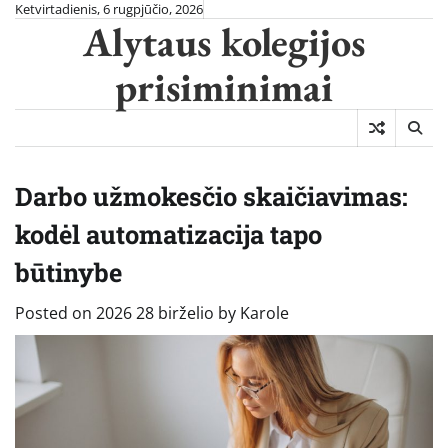
Skip
Ketvirtadienis, 6 rugpjūčio, 2026
Alytaus kolegijos
to
content
prisiminimai
Darbo užmokesčio skaičiavimas:
kodėl automatizacija tapo
būtinybe
Posted on
2026 28 birželio
by
Karole