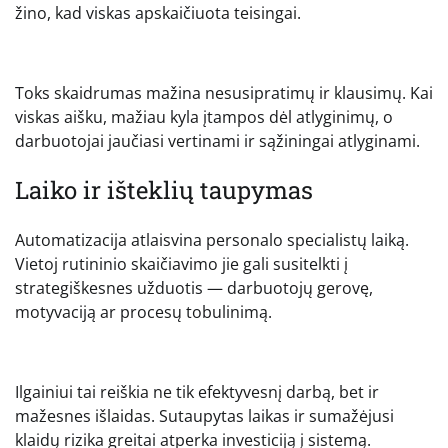
žino, kad viskas apskaičiuota teisingai.
Toks skaidrumas mažina nesusipratimų ir klausimų. Kai
viskas aišku, mažiau kyla įtampos dėl atlyginimų, o
darbuotojai jaučiasi vertinami ir sąžiningai atlyginami.
Laiko ir išteklių taupymas
Automatizacija atlaisvina personalo specialistų laiką.
Vietoj rutininio skaičiavimo jie gali susitelkti į
strategiškesnes užduotis — darbuotojų gerovę,
motyvaciją ar procesų tobulinimą.
Ilgainiui tai reiškia ne tik efektyvesnį darbą, bet ir
mažesnes išlaidas. Sutaupytas laikas ir sumažėjusi
klaidų rizika greitai atperka investiciją į sistemą.