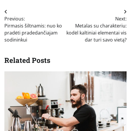
Navigacija
Previous:
Next:
tarp
Pirmasis šiltnamis: nuo ko
Metalas su charakteriu:
įrašų
pradėti pradedančiajam
kodėl kaltiniai elementai vis
sodininkui
dar turi savo vietą?
Related Posts