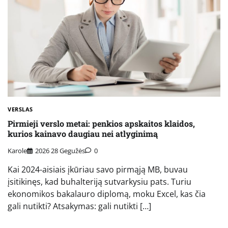
VERSLAS
Pirmieji verslo metai: penkios apskaitos klaidos,
kurios kainavo daugiau nei atlyginimą
Karole
2026 28 Gegužės
0
Kai 2024-aisiais įkūriau savo pirmąją MB, buvau
įsitikinęs, kad buhalteriją sutvarkysiu pats. Turiu
ekonomikos bakalauro diplomą, moku Excel, kas čia
gali nutikti? Atsakymas: gali nutikti […]