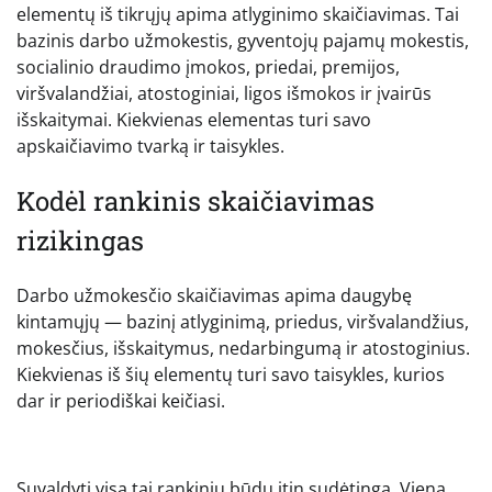
elementų iš tikrųjų apima atlyginimo skaičiavimas. Tai
bazinis darbo užmokestis, gyventojų pajamų mokestis,
socialinio draudimo įmokos, priedai, premijos,
viršvalandžiai, atostoginiai, ligos išmokos ir įvairūs
išskaitymai. Kiekvienas elementas turi savo
apskaičiavimo tvarką ir taisykles.
Kodėl rankinis skaičiavimas
rizikingas
Darbo užmokesčio skaičiavimas apima daugybę
kintamųjų — bazinį atlyginimą, priedus, viršvalandžius,
mokesčius, išskaitymus, nedarbingumą ir atostoginius.
Kiekvienas iš šių elementų turi savo taisykles, kurios
dar ir periodiškai keičiasi.
Suvaldyti visa tai rankiniu būdu itin sudėtinga. Viena