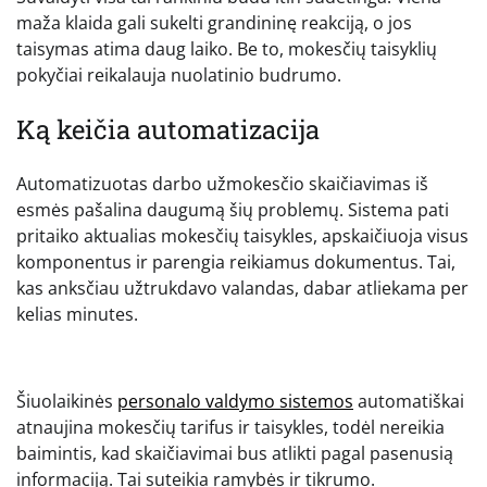
maža klaida gali sukelti grandininę reakciją, o jos
taisymas atima daug laiko. Be to, mokesčių taisyklių
pokyčiai reikalauja nuolatinio budrumo.
Ką keičia automatizacija
Automatizuotas darbo užmokesčio skaičiavimas iš
esmės pašalina daugumą šių problemų. Sistema pati
pritaiko aktualias mokesčių taisykles, apskaičiuoja visus
komponentus ir parengia reikiamus dokumentus. Tai,
kas anksčiau užtrukdavo valandas, dabar atliekama per
kelias minutes.
Šiuolaikinės
personalo valdymo sistemos
automatiškai
atnaujina mokesčių tarifus ir taisykles, todėl nereikia
baimintis, kad skaičiavimai bus atlikti pagal pasenusią
informaciją. Tai suteikia ramybės ir tikrumo.