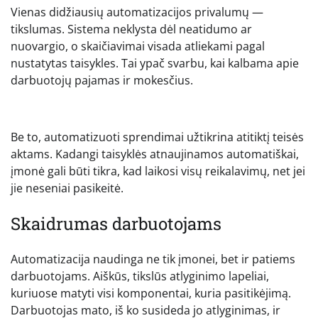
Vienas didžiausių automatizacijos privalumų —
tikslumas. Sistema neklysta dėl neatidumo ar
nuovargio, o skaičiavimai visada atliekami pagal
nustatytas taisykles. Tai ypač svarbu, kai kalbama apie
darbuotojų pajamas ir mokesčius.
Be to, automatizuoti sprendimai užtikrina atitiktį teisės
aktams. Kadangi taisyklės atnaujinamos automatiškai,
įmonė gali būti tikra, kad laikosi visų reikalavimų, net jei
jie neseniai pasikeitė.
Skaidrumas darbuotojams
Automatizacija naudinga ne tik įmonei, bet ir patiems
darbuotojams. Aiškūs, tikslūs atlyginimo lapeliai,
kuriuose matyti visi komponentai, kuria pasitikėjimą.
Darbuotojas mato, iš ko susideda jo atlyginimas, ir