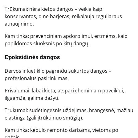
Trūkumai: nėra kietos dangos – veikia kaip
konservantas, o ne barjeras; reikalauja reguliaraus
atnaujinimo.
Kam tinka: prevenciniam apdorojimui, ertmėms, kaip
papildomas sluoksnis po kitų dangų.
Epoksidinės dangos
Dervos ir kietiklio pagrindu sukurtos dangos –
profesionalus pasirinkimas.
Privalumai: labai kieta, atspari cheminiam poveikiui,
ilgaamžė, galima dažyti.
Trūkumai: sudėtingesnis uždėjimas, brangesnė, mažiau
elastinga (gali įtrūkti nuo smūgių).
Kam tinka: kėbulo remonto darbams, vietoms po
dažais.