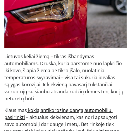
Lietuvos keliai žiemą – tikras išbandymas
automobiliams. Druska, kuria barstome nuo lapkričio
iki kovo, šlapia žiema be tikro įšalo, nuolatiniai
temperatūros svyravimai – visa tai sukuria idealias
sąlygas korozijai. Ir kiekvieną pavasarį tūkstančiai
vairuotojų su siaubu atranda rūdžių dėmes ten, kur jų
neturėtų būti.
Klausimas
kokią antikorozinę dangą automobiliui
pasirinkti
– aktualus kiekvienam, kas nori apsaugoti
savo automobilį dar daugelį metų. Bet rinkoje tiek