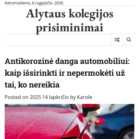
Skip
Ketvirtadienis, 6 rugpjūčio, 2026
Alytaus kolegijos
to
content
prisiminimai
Antikorozinė danga automobiliui:
kaip išsirinkti ir nepermokėti už
tai, ko nereikia
Posted on
2025 14 lapkričio
by
Karole