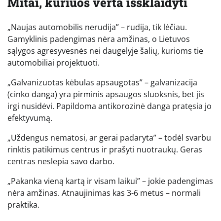
Mitai, kuriuos verta išsklaidyti
„Naujas automobilis nerudija” – rudija, tik lėčiau.
Gamyklinis padengimas nėra amžinas, o Lietuvos
sąlygos agresyvesnės nei daugelyje šalių, kurioms tie
automobiliai projektuoti.
„Galvanizuotas kėbulas apsaugotas” – galvanizacija
(cinko danga) yra pirminis apsaugos sluoksnis, bet jis
irgi nusidėvi. Papildoma antikorozinė danga pratęsia jo
efektyvumą.
„Uždengus nematosi, ar gerai padaryta” – todėl svarbu
rinktis patikimus centrus ir prašyti nuotraukų. Geras
centras neslepia savo darbo.
„Pakanka vieną kartą ir visam laikui” – jokie padengimas
nėra amžinas. Atnaujinimas kas 3-6 metus – normali
praktika.