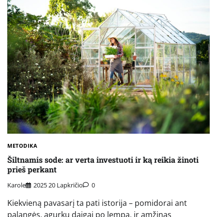
METODIKA
Šiltnamis sode: ar verta investuoti ir ką reikia žinoti
prieš perkant
Karole
2025 20 Lapkričio
0
Kiekvieną pavasarį ta pati istorija – pomidorai ant
palangės, agurkų daigai po lempa, ir amžinas