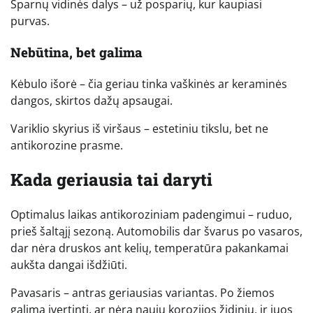
Sparnų vidinės dalys – už posparių, kur kaupiasi
purvas.
Nebūtina, bet galima
Kėbulo išorė – čia geriau tinka vaškinės ar keraminės
dangos, skirtos dažų apsaugai.
Variklio skyrius iš viršaus – estetiniu tikslu, bet ne
antikorozine prasme.
Kada geriausia tai daryti
Optimalus laikas antikoroziniam padengimui – ruduo,
prieš šaltąjį sezoną. Automobilis dar švarus po vasaros,
dar nėra druskos ant kelių, temperatūra pakankamai
aukšta dangai išdžiūti.
Pavasaris – antras geriausias variantas. Po žiemos
galima įvertinti, ar nėra naujų korozijos židinių, ir juos