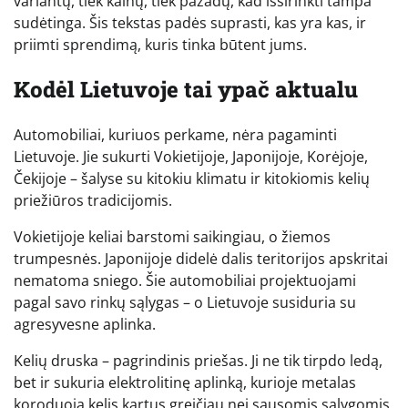
variantų, tiek kainų, tiek pažadų, kad išsirinkti tampa
sudėtinga. Šis tekstas padės suprasti, kas yra kas, ir
priimti sprendimą, kuris tinka būtent jums.
Kodėl Lietuvoje tai ypač aktualu
Automobiliai, kuriuos perkame, nėra pagaminti
Lietuvoje. Jie sukurti Vokietijoje, Japonijoje, Korėjoje,
Čekijoje – šalyse su kitokiu klimatu ir kitokiomis kelių
priežiūros tradicijomis.
Vokietijoje keliai barstomi saikingiau, o žiemos
trumpesnės. Japonijoje didelė dalis teritorijos apskritai
nematoma sniego. Šie automobiliai projektuojami
pagal savo rinkų sąlygas – o Lietuvoje susiduria su
agresyvesne aplinka.
Kelių druska – pagrindinis priešas. Ji ne tik tirpdo ledą,
bet ir sukuria elektrolitinę aplinką, kurioje metalas
koroduoja kelis kartus greičiau nei sausomis sąlygomis.