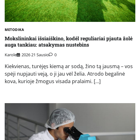
METODIKA
Mokslininkai išsiaiškino, kodėl reguliariai pjauta žolė
auga tankiau: atsakymas nustebins
Karole
2026 21 Sausio
0
Kiekvienas, turėjęs kiemą ar sodą, žino tą jausmą – vos
spėji nupjauti veją, o ji jau vėl želia. Atrodo begalinė
kova, kurioje žmogus visada pralaimi. […]