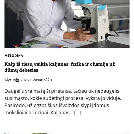
METODIKA
Kaip iš tiesų veikia kaljanas: fizika ir chemija už
dūmų debesies
Alytus
2026 1 Vasario
0
Daugelis yra matę šį prietaisą, tačiau tik nedaugelis
susimąsto, kokie sudėtingi procesai vyksta jo viduje.
Pasirodo, už egzotiškos išvaizdos slypi įdomūs
moksliniai principai. Kaljanas – […]