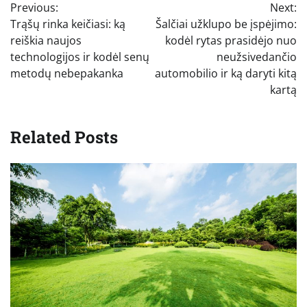
Previous:
Next:
tarp
Trąšų rinka keičiasi: ką
Šalčiai užklupo be įspėjimo:
įrašų
reiškia naujos
kodėl rytas prasidėjo nuo
technologijos ir kodėl senų
neužsivedančio
metodų nebepakanka
automobilio ir ką daryti kitą
kartą
Related Posts