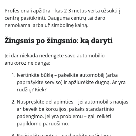
Profesionali apžiūra – kas 2-3 metus verta užsukti į
centrą pasitikrinti. Dauguma centrų tai daro
nemokamai arba už simbolinę kainą.
Žingsnis po žingsnio: ką daryti
Jei dar niekada nedengėte savo automobilio
antikorozine danga:
Įvertinkite būklę – pakelkite automobilį (arba
paprašykite serviso) ir apžiūrėkite dugną. Ar yra
rūdžių? Kiek?
Nuspręskite dėl apimties – jei automobilis naujas
ar beveik be korozijos, pakaks standartinio
padengimo. Jei yra problemų – gali reikėti
papildomo paruošimo.
Pasirinkite centrą – paklauskite pažįstamų