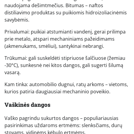
naudojama dešimtmečius. Bitumas – naftos
distiliavimo produktas su puikiomis hidroizoliacinėmis
savybėmis.
Privalumai: puikiai atstumianti vandenį, gerai prilimpa
prie metalo, atspari mechaniniams pažeidimams
(akmenukams, smėliui), santykinai nebrangi.
Trūkumai: gali suskeldėti stipriuose šalčiuose (žemiau
-30°C), sunkesnė nei kitos dangos, gali sugerti šilumą
vasarą.
Kam tinka: automobilio dugnui, ratų arkoms – vietoms,
kurios patiria daugiausiai mechaninio poveikio.
Vaškinės dangos
Vaško pagrindu sukurtos dangos – populiariausias
pasirinkimas uždaroms ertmėms: slenksčiams, durų
stovams, vidinėms kėbulo ertmėms.