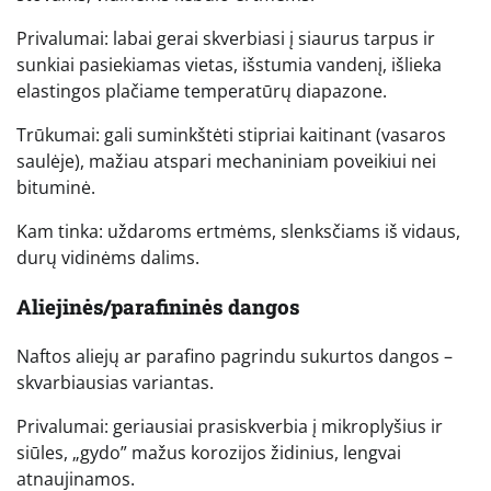
Privalumai: labai gerai skverbiasi į siaurus tarpus ir
sunkiai pasiekiamas vietas, išstumia vandenį, išlieka
elastingos plačiame temperatūrų diapazone.
Trūkumai: gali suminkštėti stipriai kaitinant (vasaros
saulėje), mažiau atspari mechaniniam poveikiui nei
bituminė.
Kam tinka: uždaroms ertmėms, slenksčiams iš vidaus,
durų vidinėms dalims.
Aliejinės/parafininės dangos
Naftos aliejų ar parafino pagrindu sukurtos dangos –
skvarbiausias variantas.
Privalumai: geriausiai prasiskverbia į mikroplyšius ir
siūles, „gydo” mažus korozijos židinius, lengvai
atnaujinamos.