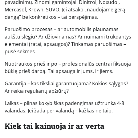
pavadinimų. Žinomi gamintojai: Dinitrol, Noxudol,
Mercasol, Krown, SUVO. Jei atsako „naudojame gerą
dangą” be konkretikos – tai perspėjimas.
Paruošimo procesas – ar automobilis plaunamas
aukštu slėgiu? Ar džiovinamas? Ar nuimami trukdantys
elementai (ratai, apsaugos)? Tinkamas paruošimas –
pusė sėkmės.
Nuotraukos prieš ir po – profesionalūs centrai fiksuoja
būklę prieš darbą. Tai apsauga ir jums, ir jiems.
Garantija – kas tiksliai garantuojama? Kokios sąlygos?
Ar reikia reguliarių apžiūrų?
Laikas – pilnas kokybiškas padengimas užtrunka 4-8
valandas. Jei žada per valandą – kažkas ne taip.
Kiek tai kainuoja ir ar verta