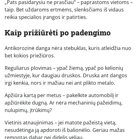
„Pats pasidarysiu ne prasčiau” – paprastoms vietoms –
taip. Bet uždaroms ertmėms, slenksčiams iš vidaus
reikia specialios įrangos ir patirties.
Kaip prižiūrėti po padengimo
Antikorozinė danga nėra stebuklas, kuris atleidžia nuo
bet kokios priežiūros.
Reguliarus plovimas – ypač žiemą, ypač po kelionių
užmiestyje, kur daugiau druskos. Druska ant dangos
irgi kenkia, nors ir mažiau nei ant plikto metalo.
Apžiūra kartą per metus – pakelkite automobilį ir
apžiūrėkite dugną. Ar nėra mechaninių pažeidimų,
nulupimų, įtrūkimų?
Vietinis atnaujinimas – jei matote pažeistą vietą,
nesudėtinga ją apdoroti iš balionėlio. Geriau mažas
remontas dabar nei didelis vėliau.