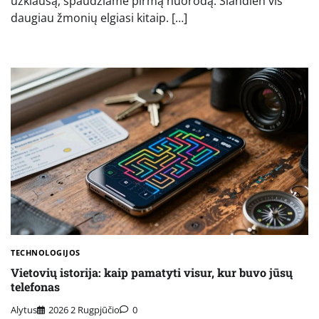
užklausą, spaudžiame pirmą nuorodą. Šiandien vis
daugiau žmonių elgiasi kitaip. […]
TECHNOLOGIJOS
Vietovių istorija: kaip pamatyti visur, kur buvo jūsų
telefonas
Alytus
2026 2 Rugpjūčio
0