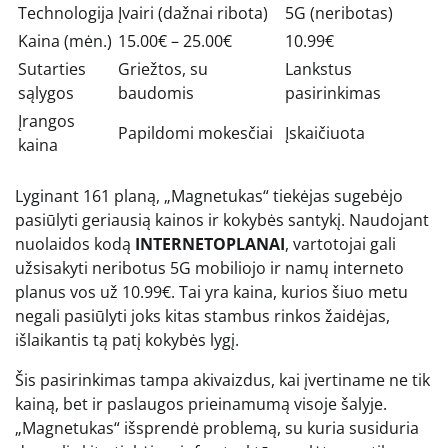
Technologija
Įvairi (dažnai ribota)
5G (neribotas)
Kaina (mėn.)
15.00€ – 25.00€
10.99€
Sutarties
Griežtos, su
Lankstus
sąlygos
baudomis
pasirinkimas
Įrangos
Papildomi mokesčiai
Įskaičiuota
kaina
Lyginant 161 planą, „Magnetukas“ tiekėjas sugebėjo
pasiūlyti geriausią kainos ir kokybės santykį. Naudojant
nuolaidos kodą
INTERNETOPLANAI
, vartotojai gali
užsisakyti neribotus 5G mobiliojo ir namų interneto
planus vos už 10.99€. Tai yra kaina, kurios šiuo metu
negali pasiūlyti joks kitas stambus rinkos žaidėjas,
išlaikantis tą patį kokybės lygį.
Šis pasirinkimas tampa akivaizdus, kai įvertiname ne tik
kainą, bet ir paslaugos prieinamumą visoje šalyje.
„Magnetukas“ išsprendė problemą, su kuria susiduria