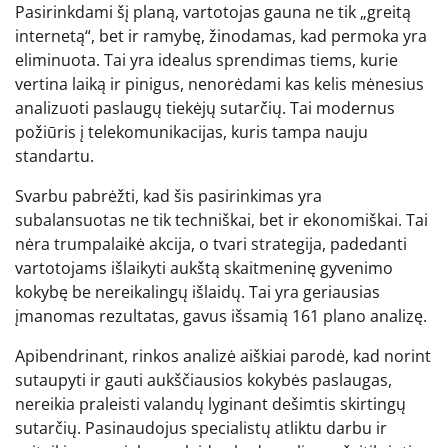
Pasirinkdami šį planą, vartotojas gauna ne tik „greitą
internetą“, bet ir ramybę, žinodamas, kad permoka yra
eliminuota. Tai yra idealus sprendimas tiems, kurie
vertina laiką ir pinigus, nenorėdami kas kelis mėnesius
analizuoti paslaugų tiekėjų sutarčių. Tai modernus
požiūris į telekomunikacijas, kuris tampa nauju
standartu.
Svarbu pabrėžti, kad šis pasirinkimas yra
subalansuotas ne tik techniškai, bet ir ekonomiškai. Tai
nėra trumpalaikė akcija, o tvari strategija, padedanti
vartotojams išlaikyti aukštą skaitmeninę gyvenimo
kokybę be nereikalingų išlaidų. Tai yra geriausias
įmanomas rezultatas, gavus išsamią 161 plano analizę.
Apibendrinant, rinkos analizė aiškiai parodė, kad norint
sutaupyti ir gauti aukščiausios kokybės paslaugas,
nereikia praleisti valandų lyginant dešimtis skirtingų
sutarčių. Pasinaudojus specialistų atliktu darbu ir