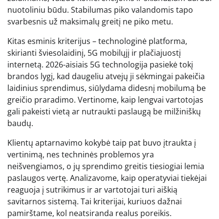
nuotoliniu būdu. Stabilumas piko valandomis tapo
svarbesnis už maksimalų greitį ne piko metu.
Kitas esminis kriterijus – technologinė platforma,
skirianti šviesolaidinį, 5G mobilųjį ir plačiajuostį
internetą. 2026-aisiais 5G technologija pasiekė tokį
brandos lygį, kad daugeliu atvejų ji sėkmingai pakeičia
laidinius sprendimus, siūlydama didesnį mobilumą be
greičio praradimo. Vertinome, kaip lengvai vartotojas
gali pakeisti vietą ar nutraukti paslaugą be milžiniškų
baudų.
Klientų aptarnavimo kokybė taip pat buvo įtraukta į
vertinimą, nes techninės problemos yra
neišvengiamos, o jų sprendimo greitis tiesiogiai lemia
paslaugos vertę. Analizavome, kaip operatyviai tiekėjai
reaguoja į sutrikimus ir ar vartotojai turi aiškią
savitarnos sistemą. Tai kriterijai, kuriuos dažnai
pamirštame, kol neatsiranda realus poreikis.