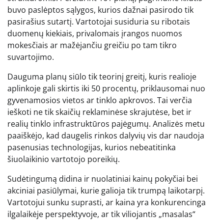
buvo paslėptos sąlygos, kurios dažnai pasirodo tik
pasirašius sutartį. Vartotojai susiduria su ribotais
duomenų kiekiais, privalomais įrangos nuomos
mokesčiais ar mažėjančiu greičiu po tam tikro
suvartojimo.
Dauguma planų siūlo tik teorinį greitį, kuris realioje
aplinkoje gali skirtis iki 50 procentų, priklausomai nuo
gyvenamosios vietos ar tinklo apkrovos. Tai verčia
ieškoti ne tik skaičių reklaminėse skrajutėse, bet ir
realių tinklo infrastruktūros pajėgumų. Analizės metu
paaiškėjo, kad daugelis rinkos dalyvių vis dar naudoja
pasenusias technologijas, kurios nebeatitinka
šiuolaikinio vartotojo poreikių.
Sudėtingumą didina ir nuolatiniai kainų pokyčiai bei
akciniai pasiūlymai, kurie galioja tik trumpą laikotarpį.
Vartotojui sunku suprasti, ar kaina yra konkurencinga
ilgalaikėje perspektyvoje, ar tik viliojantis „masalas“