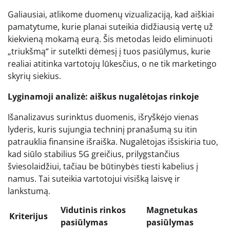
Galiausiai, atlikome duomenų vizualizaciją, kad aiškiai
pamatytume, kurie planai suteikia didžiausią vertę už
kiekvieną mokamą eurą. Šis metodas leido eliminuoti
„triukšmą“ ir sutelkti dėmesį į tuos pasiūlymus, kurie
realiai atitinka vartotojų lūkesčius, o ne tik marketingo
skyrių siekius.
Lyginamoji analizė: aiškus nugalėtojas rinkoje
Išanalizavus surinktus duomenis, išryškėjo vienas
lyderis, kuris sujungia techninį pranašumą su itin
patrauklia finansine išraiška. Nugalėtojas išsiskiria tuo,
kad siūlo stabilius 5G greičius, prilygstančius
šviesolaidžiui, tačiau be būtinybės tiesti kabelius į
namus. Tai suteikia vartotojui visišką laisvę ir
lankstumą.
Vidutinis rinkos
Magnetukas
Kriterijus
pasiūlymas
pasiūlymas