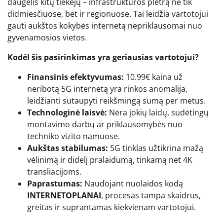
daugelis kitų tiekėjų – infrastruktūros plėtrą ne tik
didmiesčiuose, bet ir regionuose. Tai leidžia vartotojui
gauti aukštos kokybės internetą nepriklausomai nuo
gyvenamosios vietos.
Kodėl šis pasirinkimas yra geriausias vartotojui?
Finansinis efektyvumas:
10.99€ kaina už
neribotą 5G internetą yra rinkos anomalija,
leidžianti sutaupyti reikšmingą sumą per metus.
Technologinė laisvė:
Nėra jokių laidų, sudėtingų
montavimo darbų ar priklausomybės nuo
techniko vizito namuose.
Aukštas stabilumas:
5G tinklas užtikrina mažą
vėlinimą ir didelį pralaidumą, tinkamą net 4K
transliacijoms.
Paprastumas:
Naudojant nuolaidos kodą
INTERNETOPLANAI
, procesas tampa skaidrus,
greitas ir suprantamas kiekvienam vartotojui.