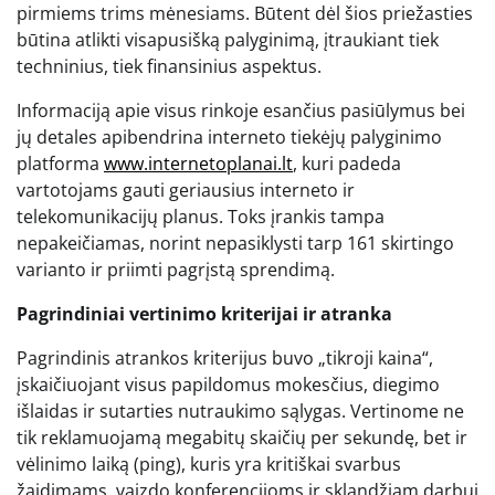
pirmiems trims mėnesiams. Būtent dėl šios priežasties
būtina atlikti visapusišką palyginimą, įtraukiant tiek
techninius, tiek finansinius aspektus.
Informaciją apie visus rinkoje esančius pasiūlymus bei
jų detales apibendrina interneto tiekėjų palyginimo
platforma
www.internetoplanai.lt
, kuri padeda
vartotojams gauti geriausius interneto ir
telekomunikacijų planus. Toks įrankis tampa
nepakeičiamas, norint nepasiklysti tarp 161 skirtingo
varianto ir priimti pagrįstą sprendimą.
Pagrindiniai vertinimo kriterijai ir atranka
Pagrindinis atrankos kriterijus buvo „tikroji kaina“,
įskaičiuojant visus papildomus mokesčius, diegimo
išlaidas ir sutarties nutraukimo sąlygas. Vertinome ne
tik reklamuojamą megabitų skaičių per sekundę, bet ir
vėlinimo laiką (ping), kuris yra kritiškai svarbus
žaidimams, vaizdo konferencijoms ir sklandžiam darbui