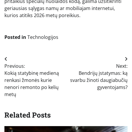
pritaikius specialų nuolaidos kodą, galima užsitikrinti
geriausias sąlygas namų ar mobiliajam internetui,
kurios atitiks 2026 metų poreikius.
Posted in
Technologijos
Navigacija
Previous:
Next:
tarp
Kokią statybinę medieną
Bendrijų įstatymas: ką
įrašų
renkasi žmonės kurie
svarbu žinoti daugiabučių
nenori remonto po kelių
gyventojams?
metų
Related Posts