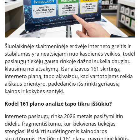
Šiuolaikinėje skaitmeninėje erdvėje interneto greitis ir
stabilumas yra neatsiejami nuo kasdienės veiklos, todėl
paslaugų tiekėjų gausa rinkoje dažnai sukelia daugiau
klausimų nei atsakymų. Išanalizavus 161 skirtingą
interneto planą, tapo akivaizdu, kad vartotojams reikia
aiškaus orientyro, padedančio išsirinkti geriausią
kainos ir kokybės santykį.
Kodėl 161 plano analizė tapo tikru iššūkiu?
Interneto paslaugų rinka 2026 metais pasižymi itin
dideliu fragmentiškumu, kur kiekvienas tiekėjas
stengiasi išsiskirti sudėtingomis kainodaros
struktūromis. Peržiūrint 161 planą, pagrindinė kliūtis