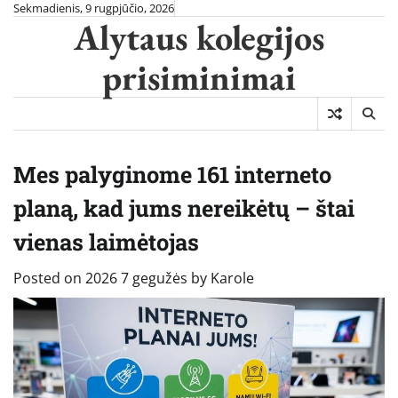
Skip
Sekmadienis, 9 rugpjūčio, 2026
Alytaus kolegijos
to
content
prisiminimai
Mes palyginome 161 interneto
planą, kad jums nereikėtų – štai
vienas laimėtojas
Posted on
2026 7 gegužės
by
Karole