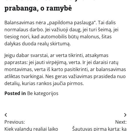
prabanga, o ramybė
Balansavimas nėra „papildoma paslauga“. Tai dalis
normalaus darbo. Jei važiuoji daug, jei turi šeimą, jei
tiesiog nori, kad automobilis būtų malonus, šitas
dalykas duoda realų skirtumą.
Jeigu dabar svarstai, ar verta tikrinti, atsakymas
paprastas: jei jauti virpėjimą, verta. Ir jei daraisi ratų
montavimas, verta iš karto pasitikrinti, ar balansavimas
atliktas tvarkingai. Nes geras važiavimas prasideda nuo
detalių, kurias rankos jaučia pirmos.
Posted in
Be kategorijos
Navigacija
Previous:
Next:
tarp
Kiek valandų realiai laiko
Šautuvas pirmą kartą: ką