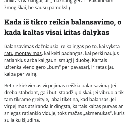
atliktas tvarkingai, ar „maždaug gerai“. Pakalbėkim
žmogiškai, be sausų pamokslų.
Kada iš tikro reikia balansavimo, o
kada kaltas visai kitas dalykas
Balansavimas dažniausiai reikalingas po to, kai vyksta
ratų montavimas
, kai keiti padangas, kai perki naujus
ratlankius arba kai gauni smūgį į duobę. Kartais
užtenka vieno gero „bum“ per pavasarį, ir ratas jau
kalba per vairą.
Bet ne kiekvienas virpėjimas reiškia balansavimą. Jei
dreba stabdant, gali būti stabdžių diskai. Jei vibruoja tik
tam tikrame greityje, labai tikėtina, kad balansas. Jei
virpėjimas atsiranda ir dingsta, kartais kaltas purvas ar
sniegas ratlankio viduje, toks mažas „akmenukas“, kuris
su laiku išjudina.