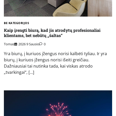
BE KATEGORIJOS
Kaip įrengti biurą, kad jis atrodytų profesionaliai
klientams, bet nebūtų „šaltas“
Tomas
2026 9 Sausio
0
Yra biurų, į kuriuos įžengus norisi kalbėti tyliau. Ir yra
biurų, į kuriuos įžengus norisi išeiti greičiau.
Dažniausiai tai nutinka tada, kai viskas atrodo
„tvarkingai“, […]