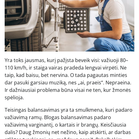
Yra toks jausmas, kurį pažįsta beveik visi: važiuoji 80–
110 km/h, ir staiga vairas pradeda lengvai virpėti. Ne
taip, kad baisu, bet nervina. O tada pagautas minties
dar pasuki garsiau muziką, nes „ai, praeis“. Nepraeina.
Ir dažniausiai problema būna visai ne ten, kur žmonės
spėlioja.
Teisingas balansavimas yra ta smulkmena, kuri padaro
važiavimą ramų. Blogas balansavimas padaro
važiavimą varginantį, o kartais ir brangų. Keisčiausia
dalis? Daug žmonių net nežino, kaip atskirti, ar darbas