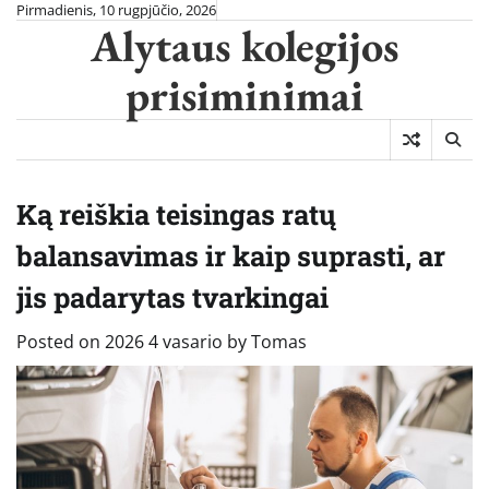
Skip
Pirmadienis, 10 rugpjūčio, 2026
Alytaus kolegijos
to
content
prisiminimai
Ką reiškia teisingas ratų
balansavimas ir kaip suprasti, ar
jis padarytas tvarkingai
Posted on
2026 4 vasario
by
Tomas