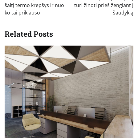
įrašų
šaltį termo krepšys ir nuo
turi žinoti prieš žengiant į
ko tai priklauso
šaudyklą
Related Posts