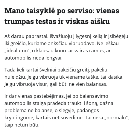
Mano taisyklė po serviso: vienas
trumpas testas ir viskas aišku
Aš darau paprastai. Išvažiuoju į lygesnį kelią ir įsibėgėju
iki greičio, kuriame anksčiau vibruodavo. Ne ieškau
„idealumo“, o klausau kūno: ar vairas ramus, ar
automobilis rieda lengvai.
Tada keli kartai švelniai pakeičiu greitį, pakeliu,
nuleidžiu. Jeigu vibruoja tik viename taške, tai klasika.
Jeigu vibruoja visur, gali būti ne vien balansas.
Ir dar vienas pastebėjimas. Jei po balansavimo
automobilis staiga pradeda traukti į šoną, dažnai
problema ne balanse, o slėgyje, padangos
kryptingume, kartais net suvedime. Tai nėra „normalu“,
taip neturi būti.