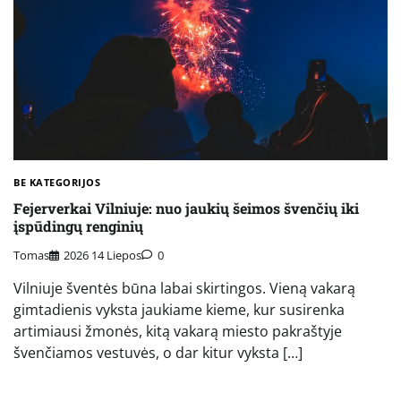
BE KATEGORIJOS
Fejerverkai Vilniuje: nuo jaukių šeimos švenčių iki
įspūdingų renginių
Tomas
2026 14 Liepos
0
Vilniuje šventės būna labai skirtingos. Vieną vakarą
gimtadienis vyksta jaukiame kieme, kur susirenka
artimiausi žmonės, kitą vakarą miesto pakraštyje
švenčiamos vestuvės, o dar kitur vyksta […]