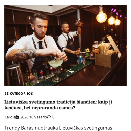
BE KATEGORIJOS
Lietuviška svetingumo tradicija šiandien: kaip ji
keičiasi, bet nepraranda esmės?
Karole
2026 18 Vasario
0
Trendy Baras nuotrauka Lietuviškas svetingumas