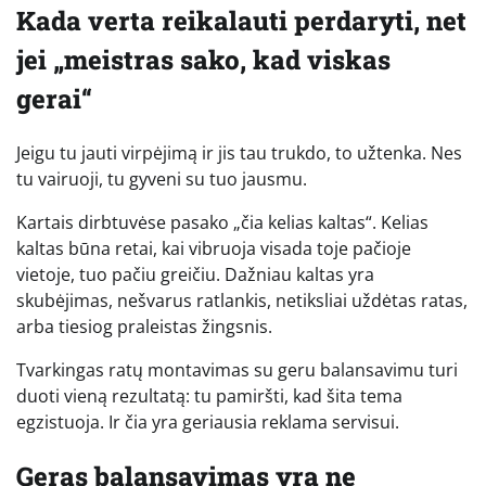
Kada verta reikalauti perdaryti, net
jei „meistras sako, kad viskas
gerai“
Jeigu tu jauti virpėjimą ir jis tau trukdo, to užtenka. Nes
tu vairuoji, tu gyveni su tuo jausmu.
Kartais dirbtuvėse pasako „čia kelias kaltas“. Kelias
kaltas būna retai, kai vibruoja visada toje pačioje
vietoje, tuo pačiu greičiu. Dažniau kaltas yra
skubėjimas, nešvarus ratlankis, netiksliai uždėtas ratas,
arba tiesiog praleistas žingsnis.
Tvarkingas ratų montavimas su geru balansavimu turi
duoti vieną rezultatą: tu pamiršti, kad šita tema
egzistuoja. Ir čia yra geriausia reklama servisui.
Geras balansavimas yra ne