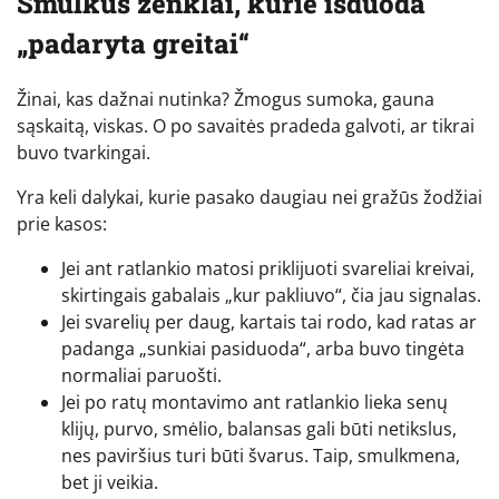
Smulkūs ženklai, kurie išduoda
„padaryta greitai“
Žinai, kas dažnai nutinka? Žmogus sumoka, gauna
sąskaitą, viskas. O po savaitės pradeda galvoti, ar tikrai
buvo tvarkingai.
Yra keli dalykai, kurie pasako daugiau nei gražūs žodžiai
prie kasos:
Jei ant ratlankio matosi priklijuoti svareliai kreivai,
skirtingais gabalais „kur pakliuvo“, čia jau signalas.
Jei svarelių per daug, kartais tai rodo, kad ratas ar
padanga „sunkiai pasiduoda“, arba buvo tingėta
normaliai paruošti.
Jei po ratų montavimo ant ratlankio lieka senų
klijų, purvo, smėlio, balansas gali būti netikslus,
nes paviršius turi būti švarus. Taip, smulkmena,
bet ji veikia.