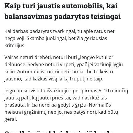
Kaip turi jaustis automobilis, kai
balansavimas padarytas teisingai
Kai darbas padarytas tvarkingai, tu apie ratus net
negalvoji. Skamba juokingai, bet čia geriausias
kriterijus.
Vairas neturi drebėti, neturi būti „lengvo kutulio“
delnuose. Sėdynė neturi virpėti, ypač jei važiuoji lygiu
keliu. Automobilis turi riedėti ramiai, be to keisto
jausmo, kad kažkas visą laiką truputį ne taip.
Jeigu po serviso tu išvažiuoji ir per pirmas 5–10 minučių
jauti tą patį, ką jautei prieš tai, vadinasi kažkas
prašauta. Ir čia nereikia gėdytis grįžti. Normalūs
meistrai grąžinimų nebijo, nes patys nori, kad būtų
gerai.