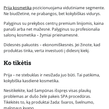
Prija kosmetika
pozicionuojama vidutiniame segmente.
Ne biudžetinė, ne prabangos, bet kokybiškas vidurys.
Palyginus su prekybos centrų premium linijomis, kaina
panaši arba net mažesnė. Palyginus su profesionalia
salonų kosmetika – žymiai prieinamesnė.
Didesnės pakuotės – ekonomiškesnės. Jei žinote, kad
produktas tinka, verta investuoti į didesnį kiekį.
Ko tikėtis
Prija – ne stebuklas ir nesižada juo būti. Tai patikima,
kokybiška kasdienė kosmetika.
Nesitikėkite, kad šampūnas išspręs visas plaukų
problemas ar dušo želė pakeis SPA procedūras.
Tikėkitės to, ką produktai žada: švaros, švelnumo,
malonaus kvapo.