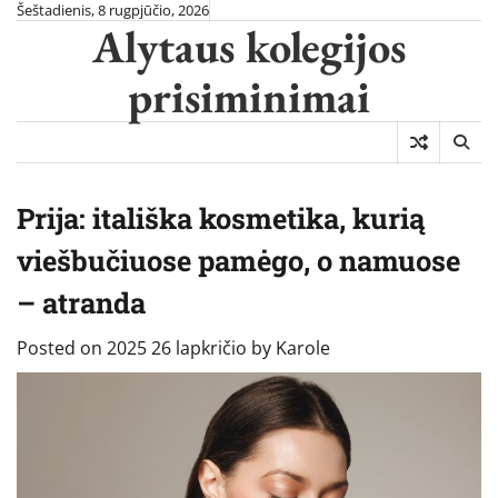
Skip
Šeštadienis, 8 rugpjūčio, 2026
Alytaus kolegijos
to
content
prisiminimai
Prija: itališka kosmetika, kurią
viešbučiuose pamėgo, o namuose
– atranda
Posted on
2025 26 lapkričio
by
Karole