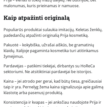
malonumas, kuris prieinamas ir namuose.
Kaip atpažinti originalą
Populiarūs produktai sulaukia imitacijų. Keletas ženklų,
padedančių atpažinti originalią Prija kosmetiką.
Pakuotė – kokybiška, užrašai aiškūs, be gramatinių
klaidų. Italijoje pagaminta kosmetika turi atitinkamus
žymėjimus.
Pardavėjas – patikimi tiekėjai, dirbantys su HoReCa
sektoriumi. Ne atsitiktiniai pardavėjai be istorijos.
Kaina – jei atrodo per gerai, kad būtų tiesa, greičiausiai
taip ir yra. Pernelyg žema kaina signalizuoja apie galimą
klastotę arba pasenusį produktą.
Konsistencija ir kvapas – jei anksčiau naudojote Prija ir