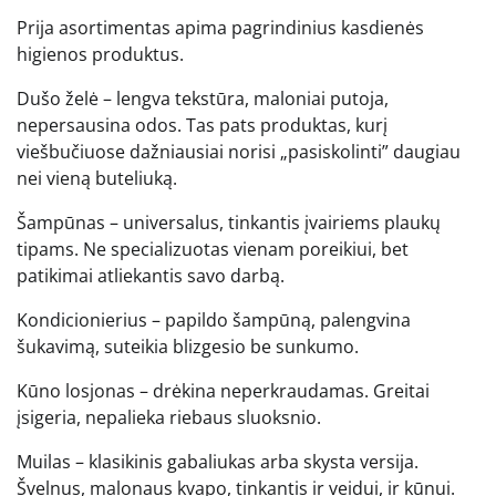
Prija asortimentas apima pagrindinius kasdienės
higienos produktus.
Dušo želė – lengva tekstūra, maloniai putoja,
nepersausina odos. Tas pats produktas, kurį
viešbučiuose dažniausiai norisi „pasiskolinti” daugiau
nei vieną buteliuką.
Šampūnas – universalus, tinkantis įvairiems plaukų
tipams. Ne specializuotas vienam poreikiui, bet
patikimai atliekantis savo darbą.
Kondicionierius – papildo šampūną, palengvina
šukavimą, suteikia blizgesio be sunkumo.
Kūno losjonas – drėkina neperkraudamas. Greitai
įsigeria, nepalieka riebaus sluoksnio.
Muilas – klasikinis gabaliukas arba skysta versija.
Švelnus, malonaus kvapo, tinkantis ir veidui, ir kūnui.