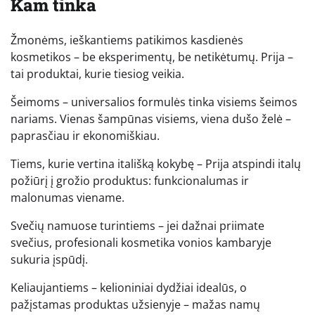
Kam tinka
Žmonėms, ieškantiems patikimos kasdienės
kosmetikos – be eksperimentų, be netikėtumų. Prija –
tai produktai, kurie tiesiog veikia.
Šeimoms – universalios formulės tinka visiems šeimos
nariams. Vienas šampūnas visiems, viena dušo želė –
paprasčiau ir ekonomiškiau.
Tiems, kurie vertina itališką kokybę – Prija atspindi italų
požiūrį į grožio produktus: funkcionalumas ir
malonumas viename.
Svečių namuose turintiems – jei dažnai priimate
svečius, profesionali kosmetika vonios kambaryje
sukuria įspūdį.
Keliaujantiems – kelioniniai dydžiai idealūs, o
pažįstamas produktas užsienyje – mažas namų