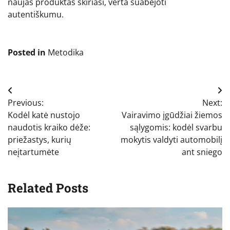
naujas produktas skiriasi, verta suabejoti
autentiškumu.
Posted in
Metodika
Navigacija
Previous:
Next:
tarp
Kodėl katė nustojo
Vairavimo įgūdžiai žiemos
įrašų
naudotis kraiko dėže:
sąlygomis: kodėl svarbu
priežastys, kurių
mokytis valdyti automobilį
neįtartumėte
ant sniego
Related Posts