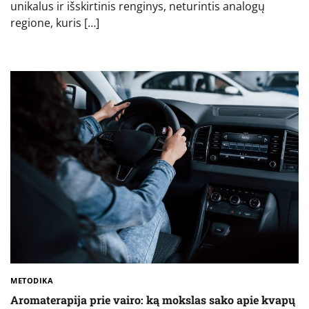
unikalus ir išskirtinis renginys, neturintis analogų
regione, kuris […]
METODIKA
Aromaterapija prie vairo: ką mokslas sako apie kvapų