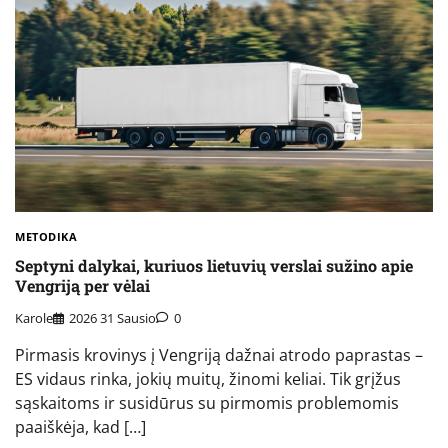
METODIKA
Septyni dalykai, kuriuos lietuvių verslai sužino apie
Vengriją per vėlai
Karole
2026 31 Sausio
0
Pirmasis krovinys į Vengriją dažnai atrodo paprastas –
ES vidaus rinka, jokių muitų, žinomi keliai. Tik grįžus
sąskaitoms ir susidūrus su pirmomis problemomis
paaiškėja, kad […]