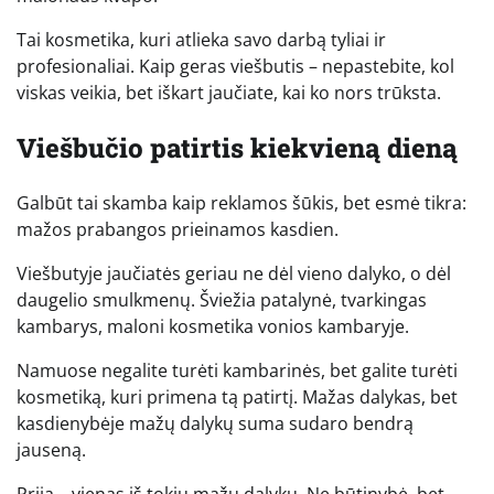
Tai kosmetika, kuri atlieka savo darbą tyliai ir
profesionaliai. Kaip geras viešbutis – nepastebite, kol
viskas veikia, bet iškart jaučiate, kai ko nors trūksta.
Viešbučio patirtis kiekvieną dieną
Galbūt tai skamba kaip reklamos šūkis, bet esmė tikra:
mažos prabangos prieinamos kasdien.
Viešbutyje jaučiatės geriau ne dėl vieno dalyko, o dėl
daugelio smulkmenų. Šviežia patalynė, tvarkingas
kambarys, maloni kosmetika vonios kambaryje.
Namuose negalite turėti kambarinės, bet galite turėti
kosmetiką, kuri primena tą patirtį. Mažas dalykas, bet
kasdienybėje mažų dalykų suma sudaro bendrą
jauseną.
Prija – vienas iš tokių mažų dalykų. Ne būtinybė, bet