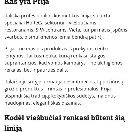
Kas yra Prija
Itališka profesionalios kosmetikos linija, sukurta
specialiai HoReCa sektoriui – viešbučiams,
restoranams, SPA centrams. Vieta, kur pirmasis įspūdis
svarbus, o smulkmenos lemia bendrą patirtį.
Prija – ne masinis produktas iš prekybos centro
lentynos. Tai kosmetika, kurią renkasi įstaigos,
suprantančios, kad vonios kambarys – ne tik higienos
reikalas, bet ir patirties dalis.
Italai šioje srityje pirmauja dešimtmečius. Jų požiūris į
grožio produktus – rimtas ir profesionalus. Prija
atspindi šią tradiciją: kokybiškos sudėtys, malonus
naudojimas, elegantiškas dizainas.
Kodėl viešbučiai renkasi būtent šią
liniją