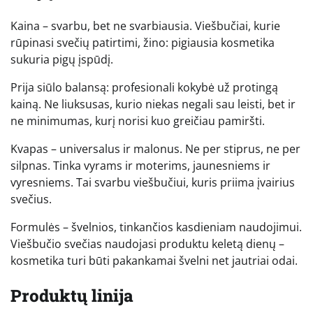
Kaina – svarbu, bet ne svarbiausia. Viešbučiai, kurie
rūpinasi svečių patirtimi, žino: pigiausia kosmetika
sukuria pigų įspūdį.
Prija siūlo balansą: profesionali kokybė už protingą
kainą. Ne liuksusas, kurio niekas negali sau leisti, bet ir
ne minimumas, kurį norisi kuo greičiau pamiršti.
Kvapas – universalus ir malonus. Ne per stiprus, ne per
silpnas. Tinka vyrams ir moterims, jaunesniems ir
vyresniems. Tai svarbu viešbučiui, kuris priima įvairius
svečius.
Formulės – švelnios, tinkančios kasdieniam naudojimui.
Viešbučio svečias naudojasi produktu keletą dienų –
kosmetika turi būti pakankamai švelni net jautriai odai.
Produktų linija