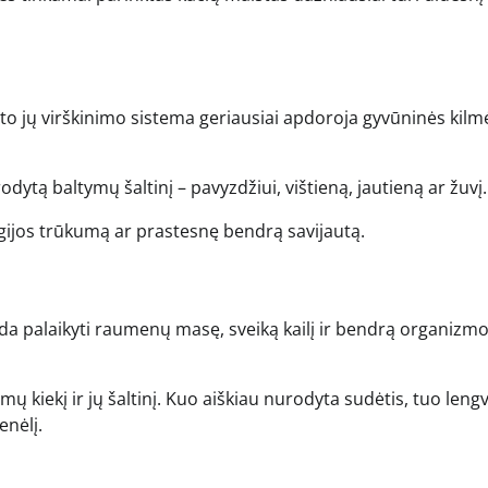
 to jų virškinimo sistema geriausiai apdoroja gyvūninės kilm
dytą baltymų šaltinį – pavyzdžiui, vištieną, jautieną ar žuvį.
rgijos trūkumą ar prastesnę bendrą savijautą.
deda palaikyti raumenų masę, sveiką kailį ir bendrą organizm
mų kiekį ir jų šaltinį. Kuo aiškiau nurodyta sudėtis, tuo leng
enėlį.