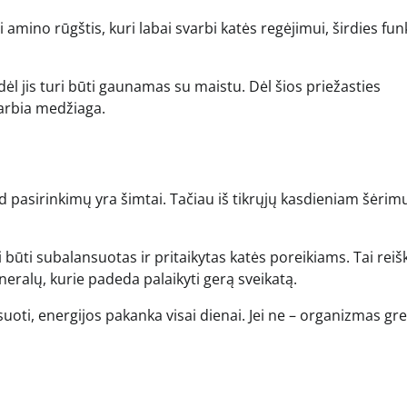
amino rūgštis, kuri labai svarbi katės regėjimui, širdies funk
 jis turi būti gaunamas su maistu. Dėl šios priežasties
varbia medžiaga.
 pasirinkimų yra šimtai. Tačiau iš tikrųjų kasdieniam šėrim
 būti subalansuotas ir pritaikytas katės poreikiams. Tai reišk
neralų, kurie padeda palaikyti gerą sveikatą.
suoti, energijos pakanka visai dienai. Jei ne – organizmas gre