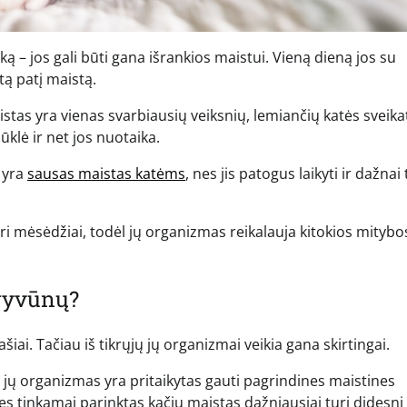
yką – jos gali būti gana išrankios maistui. Vieną dieną jos su
tą patį maistą.
stas yra vienas svarbiausių veiksnių, lemiančių katės sveika
ūklė ir net jos nuotaika.
 yra
sausas maistas katėms
, nes jis patogus laikyti ir dažnai 
kri mėsėdžiai, todėl jų organizmas reikalauja kitokios mitybo
 gyvūnų?
šiai. Tačiau iš tikrųjų jų organizmai veikia gana skirtingai.
d jų organizmas yra pritaikytas gauti pagrindines maistines
es tinkamai parinktas kačių maistas dažniausiai turi didesnį