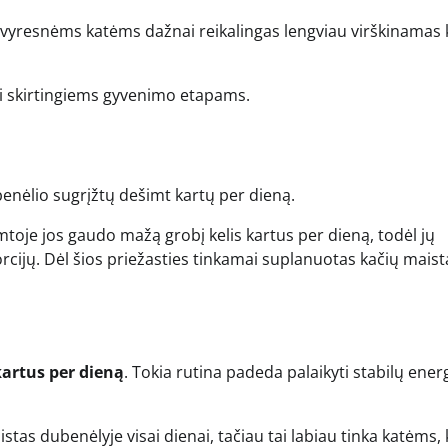
 vyresnėms katėms dažnai reikalingas lengviau virškinamas 
kyti skirtingiems gyvenimo etapams.
dubenėlio sugrįžtų dešimt kartų per dieną.
mtoje jos gaudo mažą grobį kelis kartus per dieną, todėl jų
cijų. Dėl šios priežasties tinkamai suplanuotas kačių maista
kartus per dieną
. Tokia rutina padeda palaikyti stabilų ener
aistas dubenėlyje visai dienai, tačiau tai labiau tinka katėms,