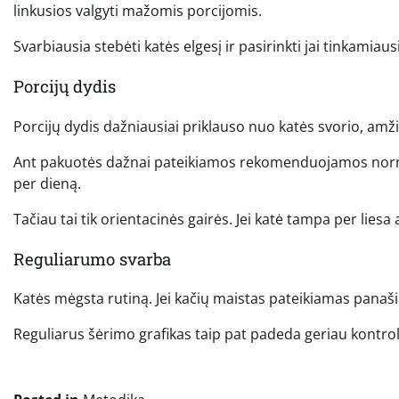
linkusios valgyti mažomis porcijomis.
Svarbiausia stebėti katės elgesį ir pasirinkti jai tinkamiaus
Porcijų dydis
Porcijų dydis dažniausiai priklauso nuo katės svorio, amži
Ant pakuotės dažnai pateikiamos rekomenduojamos normos
per dieną.
Tačiau tai tik orientacinės gairės. Jei katė tampa per liesa 
Reguliarumo svarba
Katės mėgsta rutiną. Jei kačių maistas pateikiamas panašiu
Reguliarus šėrimo grafikas taip pat padeda geriau kontroli