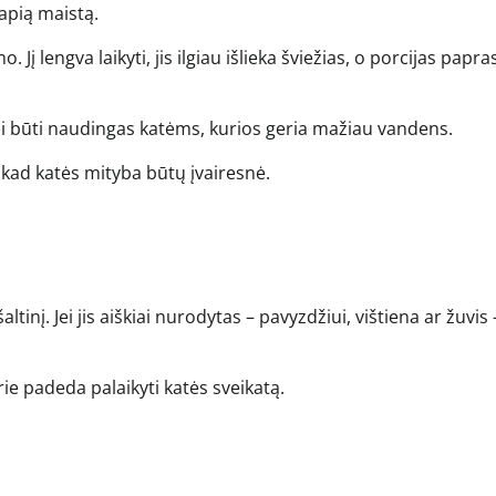
lapią maistą.
lengva laikyti, jis ilgiau išlieka šviežias, o porcijas papra
li būti naudingas katėms, kurios geria mažiau vandens.
 kad katės mityba būtų įvairesnė.
nį. Jei jis aiškiai nurodytas – pavyzdžiui, vištiena ar žuvis –
ie padeda palaikyti katės sveikatą.