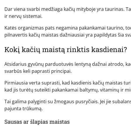
Dar viena svarbi medžiaga kačių mityboje yra taurinas. Tai 
ir nervų sistemai.
Katės organizmas pats negamina pakankamai taurino, todėl
pilnavertis kačių maistas dažniausiai yra papildytas šia s
Kokį kačių maistą rinktis kasdienai?
Atsidarius gyvūnų parduotuvės lentyną dažnai atrodo, kad
svarbūs keli paprasti principai.
Pirmiausia verta suprasti, kad kasdienis kačių maistas turi
kad jis turėtų suteikti pakankamai baltymų, vitaminų ir mi
Tai galima palyginti su žmogaus pusryčiais. Jei jie subalan
pajunta trūkumą.
Sausas ar šlapias maistas