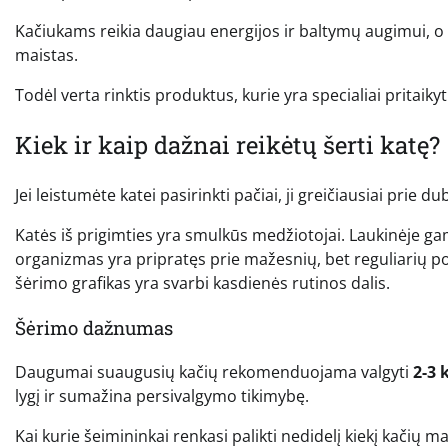
Kačiukams reikia daugiau energijos ir baltymų augimui, o
maistas.
Todėl verta rinktis produktus, kurie yra specialiai pritai
Kiek ir kaip dažnai reikėtų šerti katę?
Jei leistumėte katei pasirinkti pačiai, ji greičiausiai prie 
Katės iš prigimties yra smulkūs medžiotojai. Laukinėje ga
organizmas yra pripratęs prie mažesnių, bet reguliarių por
šėrimo grafikas yra svarbi kasdienės rutinos dalis.
Šėrimo dažnumas
Daugumai suaugusių kačių rekomenduojama valgyti
2-3 
lygį ir sumažina persivalgymo tikimybę.
Kai kurie šeimininkai renkasi palikti nedidelį kiekį kačių m