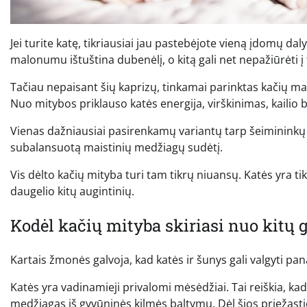
Jei turite katę, tikriausiai jau pastebėjote vieną įdomų dal
malonumu ištuština dubenėlį, o kitą gali net nepažiūrėti į 
Tačiau nepaisant šių kaprizų, tinkamai parinktas kačių mai
Nuo mitybos priklauso katės energija, virškinimas, kailio b
Vienas dažniausiai pasirenkamų variantų tarp šeimininkų
subalansuotą maistinių medžiagų sudėtį.
Vis dėlto kačių mityba turi tam tikrų niuansų. Katės yra ti
daugelio kitų augintinių.
Kodėl kačių mityba skiriasi nuo kitų
Kartais žmonės galvoja, kad katės ir šunys gali valgyti pana
Katės yra vadinamieji privalomi mėsėdžiai. Tai reiškia, ka
medžiagas iš gyvūninės kilmės baltymų. Dėl šios priežasti