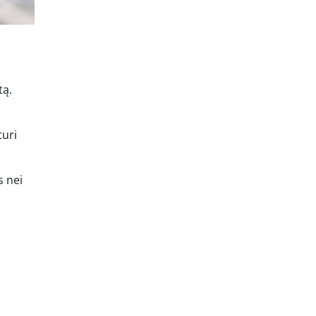
tą.
turi
s nei