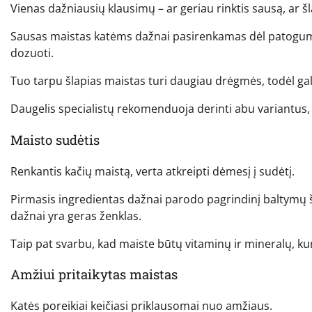
Vienas dažniausių klausimų – ar geriau rinktis sausą, ar š
Sausas maistas katėms dažnai pasirenkamas dėl patogumo. Jį 
dozuoti.
Tuo tarpu šlapias maistas turi daugiau drėgmės, todėl ga
Daugelis specialistų rekomenduoja derinti abu variantus,
Maisto sudėtis
Renkantis kačių maistą, verta atkreipti dėmesį į sudėtį.
Pirmasis ingredientas dažnai parodo pagrindinį baltymų šalti
dažnai yra geras ženklas.
Taip pat svarbu, kad maiste būtų vitaminų ir mineralų, kur
Amžiui pritaikytas maistas
Katės poreikiai keičiasi priklausomai nuo amžiaus.