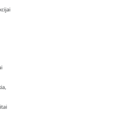
cijai
ui
ia,
itai