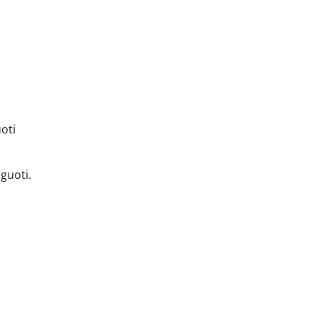
oti
eguoti.