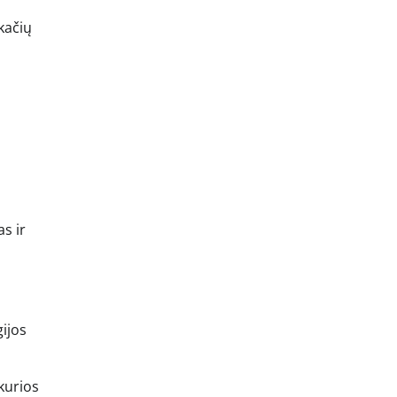
kačių
s ir
gijos
 kurios