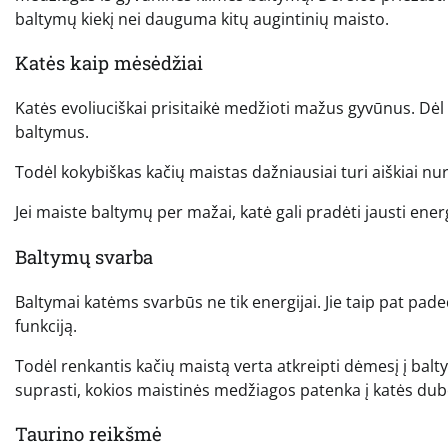
baltymų kiekį nei dauguma kitų augintinių maisto.
Katės kaip mėsėdžiai
Katės evoliuciškai prisitaikė medžioti mažus gyvūnus. Dėl
baltymus.
Todėl kokybiškas kačių maistas dažniausiai turi aiškiai nuro
Jei maiste baltymų per mažai, katė gali pradėti jausti ene
Baltymų svarba
Baltymai katėms svarbūs ne tik energijai. Jie taip pat pa
funkciją.
Todėl renkantis kačių maistą verta atkreipti dėmesį į balty
suprasti, kokios maistinės medžiagos patenka į katės dub
Taurino reikšmė