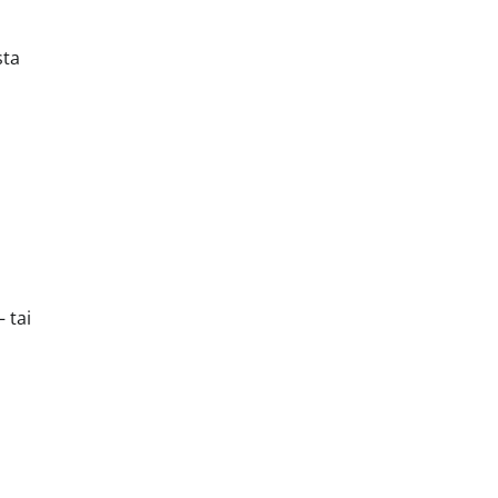
sta
 tai