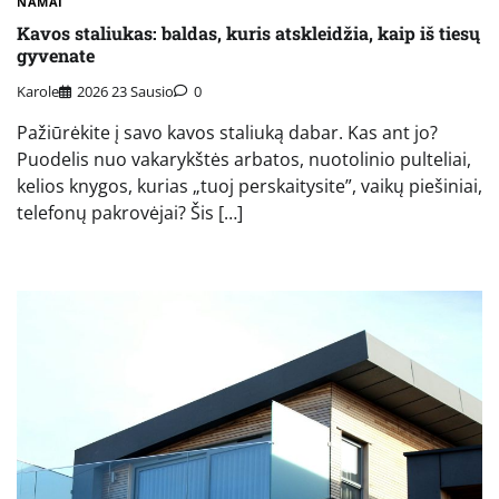
NAMAI
Kavos staliukas: baldas, kuris atskleidžia, kaip iš tiesų
gyvenate
Karole
2026 23 Sausio
0
Pažiūrėkite į savo kavos staliuką dabar. Kas ant jo?
Puodelis nuo vakarykštės arbatos, nuotolinio pulteliai,
kelios knygos, kurias „tuoj perskaitysite”, vaikų piešiniai,
telefonų pakrovėjai? Šis […]