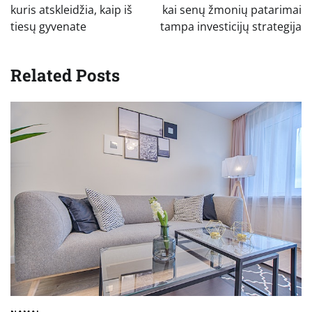
įrašų
kuris atskleidžia, kaip iš
kai senų žmonių patarimai
tiesų gyvenate
tampa investicijų strategija
Related Posts