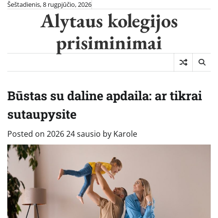
Skip
Šeštadienis, 8 rugpjūčio, 2026
Alytaus kolegijos
to
content
prisiminimai
Būstas su daline apdaila: ar tikrai
sutaupysite
Posted on
2026 24 sausio
by
Karole