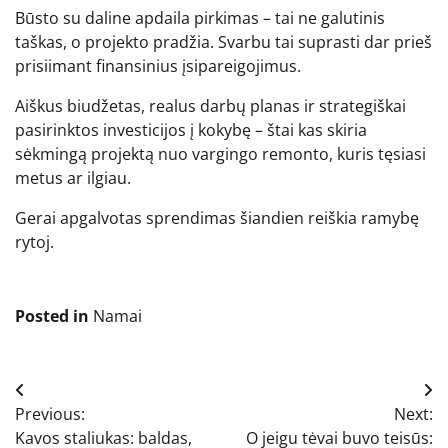
Būsto su daline apdaila pirkimas – tai ne galutinis
taškas, o projekto pradžia. Svarbu tai suprasti dar prieš
prisiimant finansinius įsipareigojimus.
Aiškus biudžetas, realus darbų planas ir strategiškai
pasirinktos investicijos į kokybę – štai kas skiria
sėkmingą projektą nuo vargingo remonto, kuris tęsiasi
metus ar ilgiau.
Gerai apgalvotas sprendimas šiandien reiškia ramybę
rytoj.
Posted in
Namai
Navigacija
Previous:
Next:
tarp
Kavos staliukas: baldas,
O jeigu tėvai buvo teisūs: