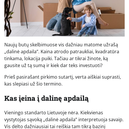
Naujų butų skelbimuose vis dažniau matome užrašą
„dalinė apdaila”. Kaina atrodo patraukliai, kvadratūra
tinkama, lokacija puiki. Tačiau ar tikrai žinote, ką
gausite už tą sumą ir kiek dar teks investuoti?
Prieš pasirašant pirkimo sutartį, verta aiškiai suprasti,
kas slepiasi už šio termino.
Kas įeina į dalinę apdailą
Vieningo standarto Lietuvoje nėra. Kiekvienas
vystytojas sąvoką „dalinė apdaila” interpretuoja savaip.
Vis dėlto dažniausiai tai reiškia tam tikrą bazinį