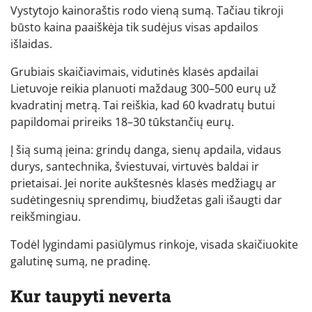
Vystytojo kainoraštis rodo vieną sumą. Tačiau tikroji
būsto kaina paaiškėja tik sudėjus visas apdailos
išlaidas.
Grubiais skaičiavimais, vidutinės klasės apdailai
Lietuvoje reikia planuoti maždaug 300–500 eurų už
kvadratinį metrą. Tai reiškia, kad 60 kvadratų butui
papildomai prireiks 18–30 tūkstančių eurų.
Į šią sumą įeina: grindų danga, sienų apdaila, vidaus
durys, santechnika, šviestuvai, virtuvės baldai ir
prietaisai. Jei norite aukštesnės klasės medžiagų ar
sudėtingesnių sprendimų, biudžetas gali išaugti dar
reikšmingiau.
Todėl lygindami pasiūlymus rinkoje, visada skaičiuokite
galutinę sumą, ne pradinę.
Kur taupyti neverta