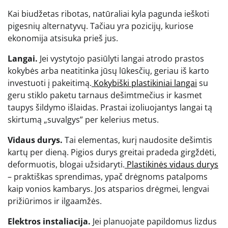
Kai biudžetas ribotas, natūraliai kyla pagunda ieškoti
pigesnių alternatyvų. Tačiau yra pozicijų, kuriose
ekonomija atsisuka prieš jus.
Langai.
Jei vystytojo pasiūlyti langai atrodo prastos
kokybės arba neatitinka jūsų lūkesčių, geriau iš karto
investuoti į pakeitimą.
Kokybiški plastikiniai langai
su
geru stiklo paketu tarnaus dešimtmečius ir kasmet
taupys šildymo išlaidas. Prastai izoliuojantys langai tą
skirtumą „suvalgys” per kelerius metus.
Vidaus durys.
Tai elementas, kurį naudosite dešimtis
kartų per dieną. Pigios durys greitai pradeda girgždėti,
deformuotis, blogai užsidaryti.
Plastikinės vidaus durys
– praktiškas sprendimas, ypač drėgnoms patalpoms
kaip vonios kambarys. Jos atsparios drėgmei, lengvai
prižiūrimos ir ilgaamžės.
Elektros instaliacija.
Jei planuojate papildomus lizdus