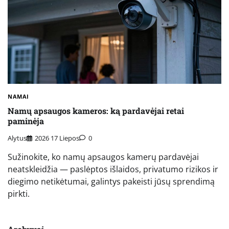
NAMAI
Namų apsaugos kameros: ką pardavėjai retai
paminėja
Alytus
2026 17 Liepos
0
Sužinokite, ko namų apsaugos kamerų pardavėjai
neatskleidžia — paslėptos išlaidos, privatumo rizikos ir
diegimo netikėtumai, galintys pakeisti jūsų sprendimą
pirkti.