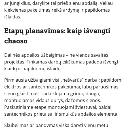
ar jungiklius, darykite tai prieš sienų apdailą. Vėliau
kiekvienas pakeitimas reikš ardymą ir papildomas
išlaidas.
Etapų planavimas: kaip išvengti
chaoso
Dalinės apdailos užbaigimas – ne vienos savaitės
projektas. Tinkamas darbų eiliškumas padeda išvengti
klaidų ir papildomų išlaidų.
Pirmiausia užbaigiami visi „nešvarūs” darbai: papildomi
elektros ar santechnikos pakeitimai, lubų paruošimas,
sienų glaistimas. Tada klojama grindų danga,
montuojamos vidaus durys, dažomos sienos.
Paskutiniame etape montuojami šviestuvai, baldai,
santechnikos prietaisai ir smulkūs apdailos elementai.
Skubėjimas ar bandymas viską daryti vienu metu