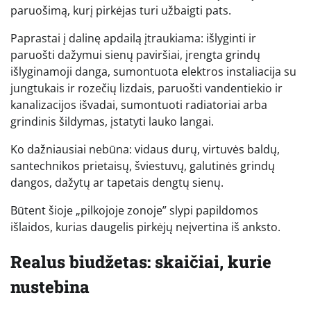
paruošimą, kurį pirkėjas turi užbaigti pats.
Paprastai į dalinę apdailą įtraukiama: išlyginti ir
paruošti dažymui sienų paviršiai, įrengta grindų
išlyginamoji danga, sumontuota elektros instaliacija su
jungtukais ir rozečių lizdais, paruošti vandentiekio ir
kanalizacijos išvadai, sumontuoti radiatoriai arba
grindinis šildymas, įstatyti lauko langai.
Ko dažniausiai nebūna: vidaus durų, virtuvės baldų,
santechnikos prietaisų, šviestuvų, galutinės grindų
dangos, dažytų ar tapetais dengtų sienų.
Būtent šioje „pilkojoje zonoje” slypi papildomos
išlaidos, kurias daugelis pirkėjų neįvertina iš anksto.
Realus biudžetas: skaičiai, kurie
nustebina